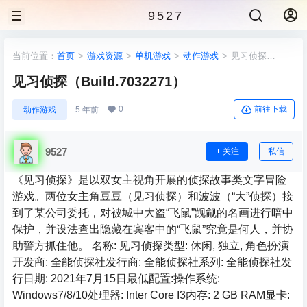
9527
当前位置：
首页
>
游戏资源
>
单机游戏
>
动作游戏
>
见习侦探
（Build.7032271）
见习侦探（Build.7032271）
0
前往下载
动作游戏
5 年前
9527
关注
私信
《见习侦探》是以双女主视角开展的侦探故事类文字冒险
游戏。两位女主角豆豆（见习侦探）和波波（“大”侦探）接
到了某公司委托，对被城中大盗“飞鼠”觊觎的名画进行暗中
保护，并设法查出隐藏在宾客中的“飞鼠”究竟是何人，并协
助警方抓住他。 名称: 见习侦探类型: 休闲, 独立, 角色扮演
开发商: 全能侦探社发行商: 全能侦探社系列: 全能侦探社发
行日期: 2021年7月15日最低配置:操作系统:
Windows7/8/10处理器: Inter Core I3内存: 2 GB RAM显卡: