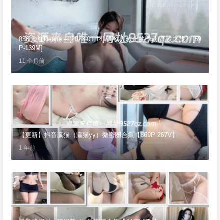
036.脸红Dearie – (2023.01.14) 高铁大叔上的悸动(高铁之旅2) [59
P-139M]
11 个月前
【更新】抖音瀛猫（瀛猫yy）微密圈合集【869P 267V】
1 年前