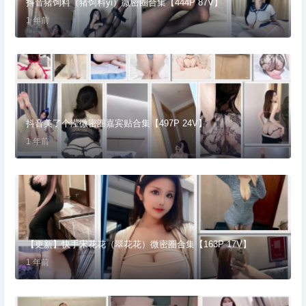
抖音猪饲料（猪饲料yi）微密圈合集【444P 87V】
1 年前
抖音美了个滢微密圈嘉宾贴合集【497P 24V】
1 年前
【更新】快手宋花花（翠花花）微密圈合集【163P 17V】
1 年前