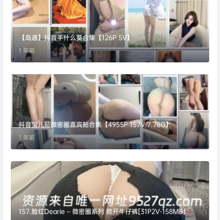
【岛遇】抖音手什么葵合集【126P 5V】
1 年前
抖音宝儿茹微密圈嘉宾贴合集【4955P 157V 7.78G】
1 年前
157.脸红Dearie – 微密圈系列 掀开牛仔裤[31P2V-158MB]