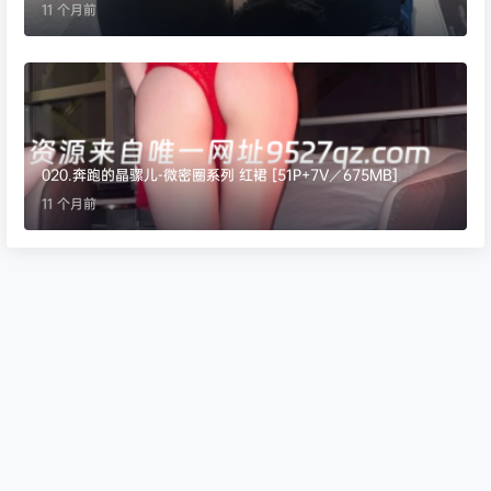
11 个月前
020.奔跑的晶骡儿-微密圈系列 红裙 [51P+7V／675MB]
11 个月前