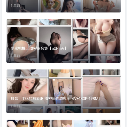
1 年前
水蜜桃桃cc微密圈合集【30P 5V】
1 年前
抖音 – 178的刘太阳 微密圈性感视图[4V+180P-198M]
1 年前