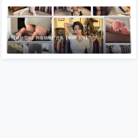
【铁粉空间】抖音杨晚柠合集【408P 10V】
1 年前