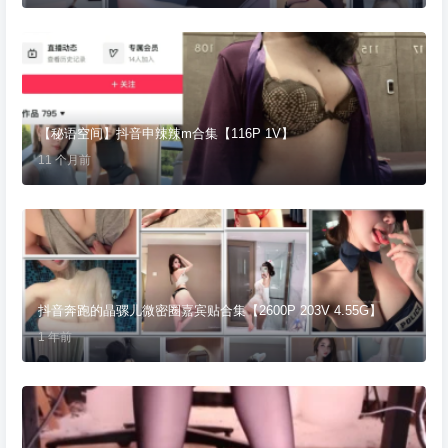
【秘语空间】抖音申辣辣m合集【116P 1V】
11 个月前
抖音奔跑的晶骡儿微密圈嘉宾贴合集【2600P 203V 4.55G】
1 年前