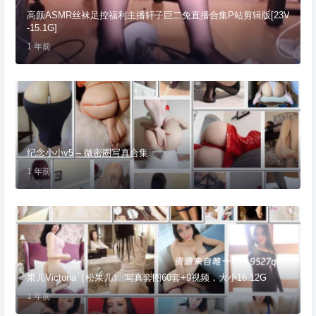
高颜ASMR丝袜足控福利主播轩子巨二兔直播合集P站剪辑版[23V
-15.1G]
1 年前
纪念小小v5 – 微密圈写真合集
1 年前
果儿Victoria（松果儿） 写真套图60套+9视频，大小16.12G
1 年前