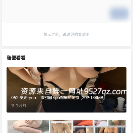
提交
暂无讨论，说说你的看法吧
随便看看
052.安妮-yoo – 微密圈 spa馆里的刺激 [20P-184MB]
11 个月前