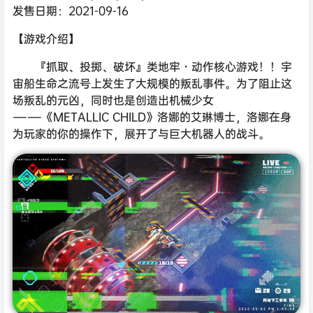
发售日期：2021-09-16
【游戏介绍】
『抓取、投掷、破坏』类地牢・动作核心游戏！！宇
宙船生命之流号上发生了大规模的叛乱事件。为了阻止这
场叛乱的元凶，同时也是创造出机械少女
――《METALLIC CHILD》洛娜的艾琳博士，洛娜在身
为玩家的你的操作下，展开了与巨大机器人的战斗。