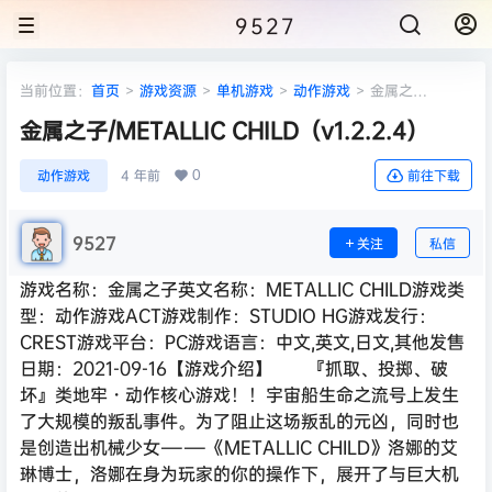
9527
当前位置：
首页
>
游戏资源
>
单机游戏
>
动作游戏
>
金属之
子/METALLIC CHILD（v1.2.2.4）
金属之子/METALLIC CHILD（v1.2.2.4）
0
动作游戏
4 年前
前往下载
9527
关注
私信
游戏名称：金属之子英文名称：METALLIC CHILD游戏类
型：动作游戏ACT游戏制作：STUDIO HG游戏发行：
CREST游戏平台：PC游戏语言：中文,英文,日文,其他发售
日期：2021-09-16【游戏介绍】 『抓取、投掷、破
坏』类地牢・动作核心游戏！！宇宙船生命之流号上发生
了大规模的叛乱事件。为了阻止这场叛乱的元凶，同时也
是创造出机械少女――《METALLIC CHILD》洛娜的艾
琳博士，洛娜在身为玩家的你的操作下，展开了与巨大机