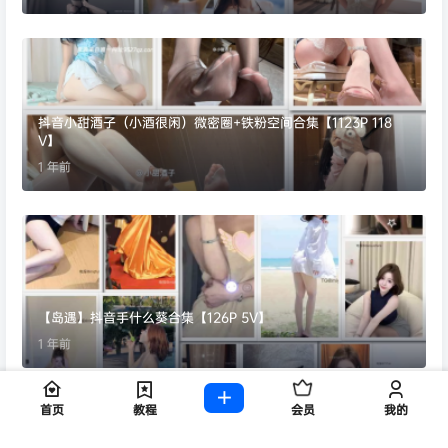
抖音小甜酒子（小酒很闲）微密圈+铁粉空间合集【1123P 118
V】
1 年前
【岛遇】抖音手什么葵合集【126P 5V】
1 年前
首页
教程
会员
我的