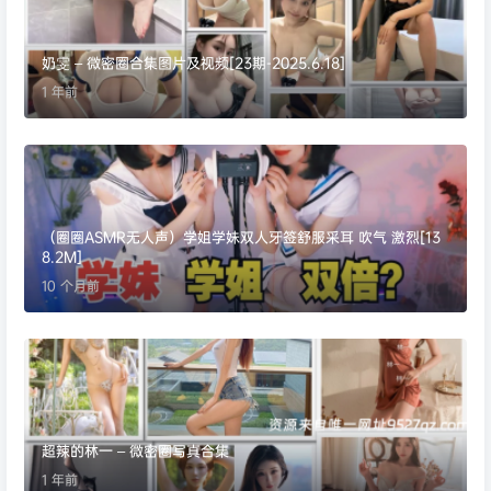
奶雯 – 微密圈合集图片及视频[23期-2025.6.18]
1 年前
（圈圈ASMR无人声）学姐学妹双人牙签舒服采耳 吹气 激烈[13
8.2M]
10 个月前
超辣的林一 – 微密圈写真合集
1 年前