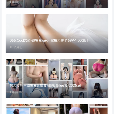
1 年前
065.Cool文茜-微密圈系列- 蜜桃大臀 [169P-1.00GB]
11 个月前
桃沢樱呀 – 微密圈合集套图&视频[66套-2025.6]
1 年前