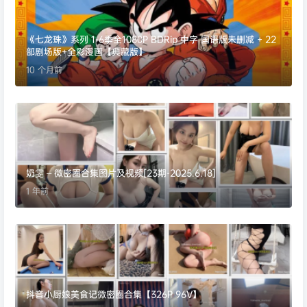
《七龙珠》系列 1-6季全1080P BDRip 中字 国语版未删减 + 22
部剧场版+全彩漫画【典藏版】
10 个月前
奶雯 – 微密圈合集图片及视频[23期-2025.6.18]
1 年前
抖音小厨娘美食记微密圈合集【326P 96V】