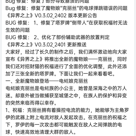
Bug 修复：修复了部分导致崩溃的问题
Bug 修复：修复了魔物娘“克丽丝”的电球弹跳错误的问题
《异界之上》V0.3.02_2402 版本更新公告
BUG 修复： 1、修复了塔罗牌“倒带人”在获取祝福时无法
生效的问题
BUG 修复： 2、优化了部份辅助武器的放置判定
《异界之上》V0.3.02_2401 更新推送
大家好，经过了长久的制作之后，我们满怀激动地向大家
宣布《异界之上》将推出全新的魔物娘——克丽丝，同时
我们还对招财猫的祝福进行了全面的优化调整，此外还添
加了三张全新的塔罗牌。下面让我们一起来看看吧。
一、全新魔物娘登场——电鳐娘克丽丝
电鳐娘克丽丝是电鳐族的小公主，她曾是深海之中的万人
迷。却意外被当做捕获至城堡之中，在族人的保护和异变
的突然来临而得以幸存。
1、祝福：克丽丝拥有着操控电流的能力，她能够为主角罗
伊的武器上附上电流对敌人发起攻击。在克丽丝的祝福之
下，罗伊的每一次攻击都可能触发在敌人之间弹跳的电
球，快速高效地清理大群的敌人。