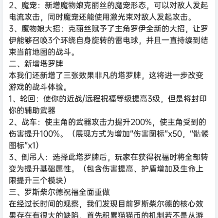
2、魔宠：新增魔物娘克丽丝的魔宠形态，可以对敌人发起
电流攻击，同时魔宠还能使用激光束对敌人发起攻击。
3、魔物娘大招：克丽丝赋予了主角罗伊全新的大招，让罗
伊能够召唤3个环绕自身旋转的雷电球，并且一直持续到结
束当前地图的战斗。
二、新增塔罗牌
本我们还新增了三张效果非凡的塔罗牌，这将进一步改变
游戏的战斗体验。
1、轮回：使你的近战/远程祝福等级提高3级，但是将封印
你的辅助武器
2、战车：使主角的武器攻击力提升200%，使主角受到的
伤害提升100%。（展现方式为增加“伤害图标”x50，“骷髅
图标”x1）
3、倒吊人：选择此塔罗牌后，玩家在获得祝福时将全部转
变为提升基础属性。（包含伤害提高、护盾增加及生命上
限提升三个模块）
三、罗斯柴尔德祝福全面重做
在经过长时间的观察，我们发现目前罗斯柴尔德的核心效
果存在有很大的缺陷，首先积累猫猫币的机制若不是从游