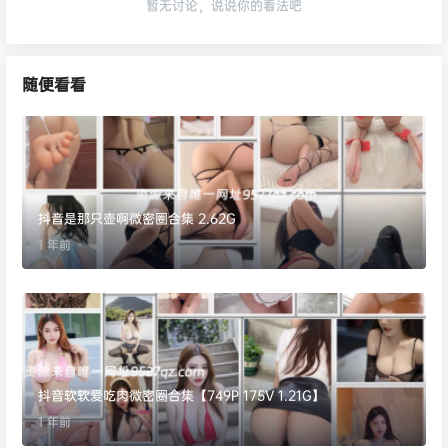
暂无讨论，说说你的看法吧
随便看看
抖音是那只壶啊微密圈合集 2.62G
1 年前
抖音软软爱吃肉微密圈合集【749P 175V 1.21G】
1 年前