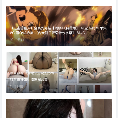
《进击的巨人》全系列完结【顶级4K典藏版】 4K超高码率 单集
8G 附OVA合集 【内嵌简日双语特效字幕】 814G
10 个月前
抖音铁锤姐姐微密圈合集
11 个月前