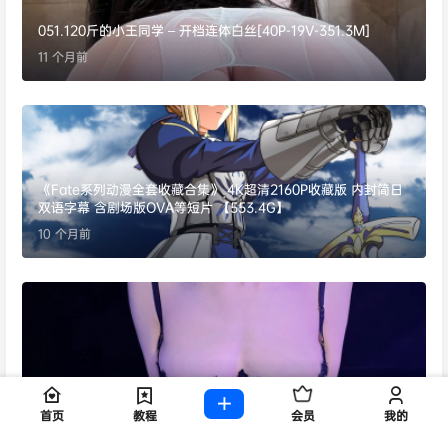
051.120斤的小王同学 – 开档连体白丝[40P-19V-351.3M]
11 个月前
《Fate系列动漫全套收藏合集》 4K超清2160P收藏版 内封简日
双语字幕 含剧场版OVA等短片 【553.4G】
10 个月前
094.脸红Dearie – 微密圈系列 俯视角度 [17P／39MB]
11 个月前
首页
教程
会员
我的