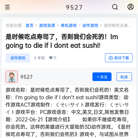
9527
当前位置：
首页
>
游戏资源
>
单机游戏
>
动作游戏
>
是时候吃点寿司
了，否则我们会死的！Im going to die if I dont eat sushi!
是时候吃点寿司了，否则我们会死的！Im
going to die if I dont eat sushi!
0
动作游戏
4 年前
前往下载
9527
关注
私信
游戏名称：是时候吃点寿司了，否则我们会死的！英文名
称：I’m going to die if I don’t eat sushi!游戏类型：动
作游戏ACT游戏制作：くそいサイト游戏发行：くそいサ
イト游戏平台：PC游戏语言：中文,英文,日文,其他发售日
期：2022-06-21【游戏介绍】 如果你不继续吃寿司，
你会死的。这样的英雄进行大冒险的3D动作游戏。《是时
候吃点寿司了，否则我们会死的》游戏中，与试图从世界