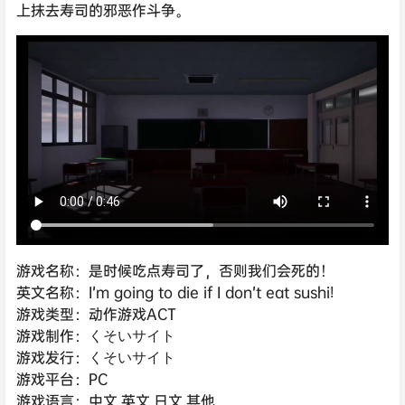
上抹去寿司的邪恶作斗争。
游戏名称：是时候吃点寿司了，否则我们会死的！
英文名称：I’m going to die if I don’t eat sushi!
游戏类型：动作游戏ACT
游戏制作：くそいサイト
游戏发行：くそいサイト
游戏平台：PC
游戏语言：中文,英文,日文,其他