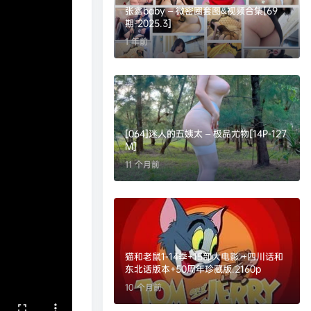
张鑫baby – 微密圈套图&视频合集[69
期-2025.3]
1 年前
[064]迷人的五姨太 – 极品尤物[14P-127
M]
11 个月前
猫和老鼠1-14季+15部大电影 +四川话和
东北话版本+50周年珍藏版.2160p
10 个月前