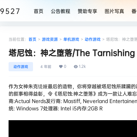
9527
首页
公告教程
赞助专享
图片写真
番
当前位置：
首页
>
游戏资源
>
单机游戏
>
动作游戏
>
塔尼蚀：神之堕落/The
塔尼蚀：神之堕落/The Tarnishing of
0
1.2k
动作游戏
4 年前
作为女神朱克缇娅最后的造物，你将穿越被塔尼蚀所蹂躏的
的叙事相得益彰，令《塔尼蚀:神之堕落》成为一款让人难忘的
商:Actual Nerds发行商: Mastiff, Neverland E
统: Windows 7处理器: Intel i5内存:2GB R