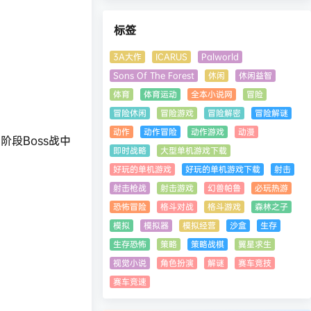
标签
3A大作
ICARUS
Palworld
Sons Of The Forest
休闲
休闲益智
体育
体育运动
全本小说网
冒险
冒险休闲
冒险游戏
冒险解密
冒险解谜
动作
动作冒险
动作游戏
动漫
段Boss战中
即时战略
大型单机游戏下载
好玩的单机游戏
好玩的单机游戏下载
射击
射击枪战
射击游戏
幻兽帕鲁
必玩热游
恐怖冒险
格斗对战
格斗游戏
森林之子
模拟
模拟器
模拟经营
沙盒
生存
生存恐怖
策略
策略战棋
翼星求生
视觉小说
角色扮演
解谜
赛车竞技
赛车竞速