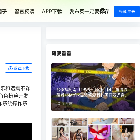
圈子
留言反馈
APP下载
发布页一定要保存
登录/注册
随便看看
前往下载
配乐和语焉不详
名侦探柯南（1996）TV版 【4K 超清收
,角色扮演开发
藏版+Netflix高清修复版】国日双语音轨
【1-1112集】 内嵌中文字幕【1.1T】
器和操作系统操作系
10 个月前