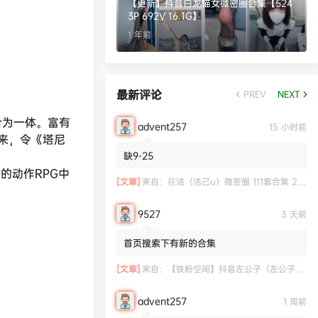
【更新】抖音白龙猫女微密圈合集【524
3P 692V 16.1G】
1 年前
最新评论
PREV
NEXT
合为一体。富有
advent257
15 小时前
起来，令《塔尼
缺9-25
的动作RPG中
[文章]
来自：
筱洁（洁己u）微密圈 111套合集 20.3G
9527
3 天前
首页搜索下有新的合集
[文章]
来自：
【铁粉空间】抖音左公子（左公子666）合集【2063P 181V】
advent257
1 周前