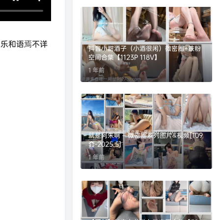
配乐和语焉不详
抖音小甜酒子（小酒很闲）微密圈+铁粉
空间合集【1123P 118V】
1 年前
就是阿朱啊 – 微密圈系列图片&视频[109
套-2025.5]
1 年前