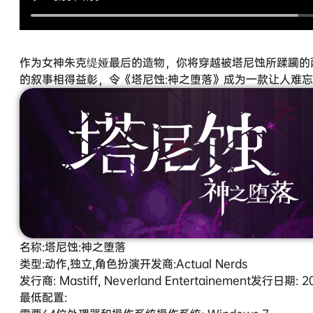
作为女神朱克缇娅最后的造物，你将穿越被塔尼蚀所蹂躏的
的叙事相得益彰，令《塔尼蚀:神之堕落》成为一款让人难忘
名称:塔尼蚀:神之堕落
类型:动作,独立,角色扮演开发商:Actual Nerds
发行商: Mastiff, Neverland Entertainement发行日期:
最低配置: