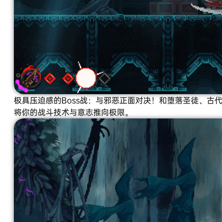
极具压迫感的Boss战：与邪恶正面对决！和堕落圣徒、古
将你的战斗技术与意志推向极限。