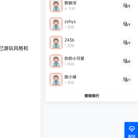
熙枫瑾
5
4 天前
zzhys
9
1 周前
2436
9
1 周前
己游玩风格和
你的小可爱
8
1 周前
陈小绿
7
1 周前
签到排行
解锁