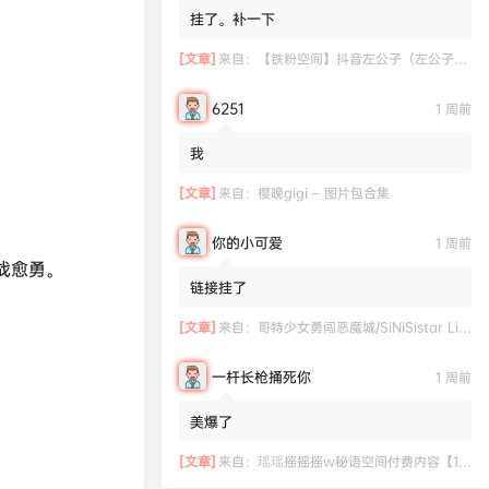
挂了。补一下
[文章]
来自：
【铁粉空间】抖音左公子（左公子666）合集【2063P 181V】
6251
1 周前
我
[文章]
来自：
樱晚gigi – 图片包合集
你的小可爱
1 周前
战愈勇。
链接挂了
[文章]
来自：
哥特少女勇闯恶魔城/SiNiSistar Lite Version（Build.7793201+DLC+通关档）
一杆长枪捅死你
1 周前
美爆了
[文章]
来自：
瑶瑶摇摇摇w秘语空间付费内容【11.06】