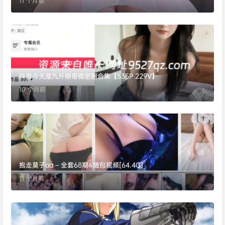
11 个月前
抖音今天是九斤明哥微密圈合集【535P 229V】
10 个月前
抱走莫子aa – 全套68期&随包视频[64.4G]
11 个月前