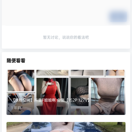
提交
暂无讨论，说说你的看法吧
随便看看
【铁粉空间】抖音F姐姐啊 合集【152P 127V】
1 年前