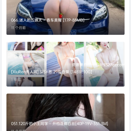
066.迷人的五姨太 – 香车美臀 [17P-88MB]
11 个月前
[XiuRen秀人网] SISY思 29期合集 [1481P 10G]
1 年前
051.120斤的小王同学 – 开档连体白丝[40P-19V-351.3M]