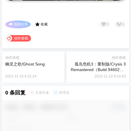
0
0
海报分享
收藏
动作游戏
动作游戏
动作游戏
幽灵之歌/Ghost Song
孤岛危机3：重制版/Crysis 3
Remastered（Build.9460220-
光追+4K）
2022-11-15 6:22:24
2022-11-22 9:14:43
0 条回复
A
M
文章作者
管理员
欢迎您，新朋友，感谢参与互动！
确认修改