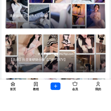
潘娇娇/潘思沁(秀人）合集
1 年前
【岛遇】抖音童锣烧合集【224P 197V】
10 个月前
首页
教程
会员
我的
张思允 – 写真图片合集
10 个月前