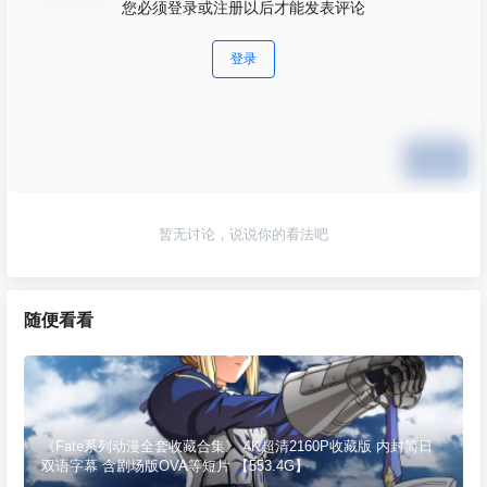
您必须登录或注册以后才能发表评论
登录
提交
暂无讨论，说说你的看法吧
随便看看
《Fate系列动漫全套收藏合集》 4K超清2160P收藏版 内封简日
双语字幕 含剧场版OVA等短片 【553.4G】