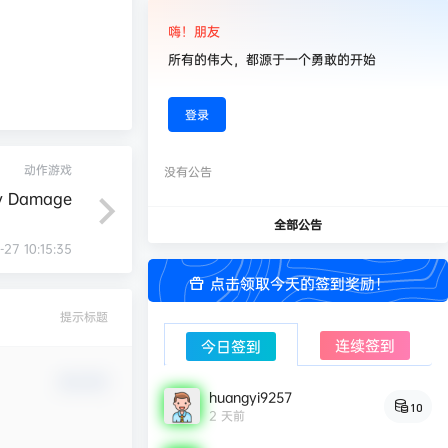
嗨！朋友
所有的伟大，都源于一个勇敢的开始
登录
动作游戏
没有公告
y Damage
全部公告
-27 10:15:35
点击领取今天的签到奖励！
提示标题
连续签到
今日签到
确认修改
huangyi9257
10
2 天前