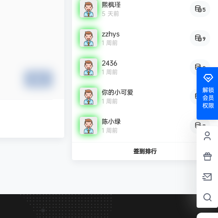
熙枫瑾
5
5 天前
zzhys
9
1 周前
2436
9
1 周前
提交
解锁
你的小可爱
8
会员
1 周前
权限
陈小绿
7
1 周前
签到排行