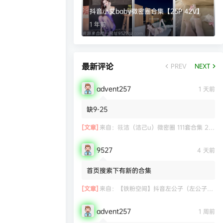
抖音小艾baby微密圈合集【25P 42V】
1 年前
最新评论
PREV
NEXT
advent257
1 天前
缺9-25
[文章]
来自：
筱洁（洁己u）微密圈 111套合集 20.3G
9527
4 天前
首页搜索下有新的合集
[文章]
来自：
【铁粉空间】抖音左公子（左公子666）合集【2063P 181V】
advent257
1 周前