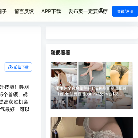
圈子
留言反馈
APP下载
发布页一定要保存
登录/注册
随便看看
前往下载
提升技能！呼朋
王雨纯全套合集包括146套图18高清视频
5个首领，战
（含vip付费直播asmr以及9V合1视
频），大小29.86G
提高获胜机会
1 年前
运气最好，可以