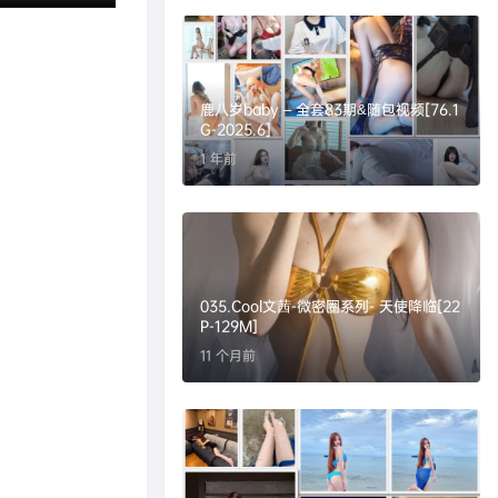
鹿八岁baby – 全套83期&随包视频[76.1
G-2025.6]
1 年前
035.Cool文茜-微密圈系列- 天使降临[22
P-129M]
11 个月前