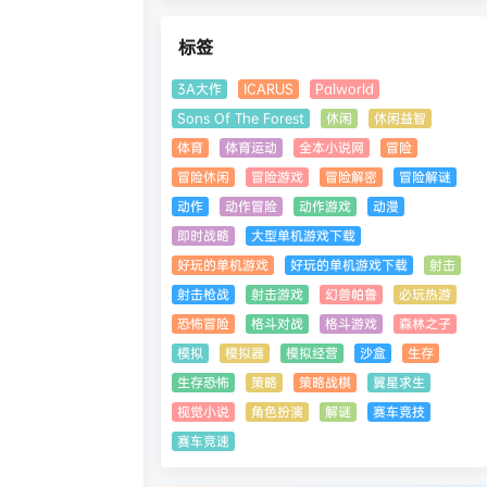
标签
3A大作
ICARUS
Palworld
Sons Of The Forest
休闲
休闲益智
体育
体育运动
全本小说网
冒险
冒险休闲
冒险游戏
冒险解密
冒险解谜
动作
动作冒险
动作游戏
动漫
即时战略
大型单机游戏下载
好玩的单机游戏
好玩的单机游戏下载
射击
射击枪战
射击游戏
幻兽帕鲁
必玩热游
恐怖冒险
格斗对战
格斗游戏
森林之子
模拟
模拟器
模拟经营
沙盒
生存
生存恐怖
策略
策略战棋
翼星求生
视觉小说
角色扮演
解谜
赛车竞技
赛车竞速