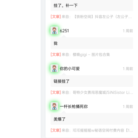
挂了。补一下
[文章]
来自：
【铁粉空间】抖音左公子（左公子666）合集【2063P 181V】
6251
1 周前
我
[文章]
来自：
樱晚gigi – 图片包合集
你的小可爱
1 周前
链接挂了
[文章]
来自：
哥特少女勇闯恶魔城/SiNiSistar Lite Version（Build.7793201+DLC+通关档）
一杆长枪捅死你
1 周前
美爆了
[文章]
来自：
瑶瑶摇摇摇w秘语空间付费内容【11.06】