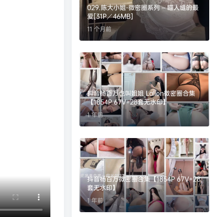
029.陈大小姐-微密圈系列 – 瞄人缝的最
爱[31P／46MB]
11 个月前
抖音杨百万也叫姐姐_Lalion微密圈合集
【1854P 67V+28套无水印】
1 年前
抖音杨百万微密圈合集【1854P 67V+28
套无水印】
1 年前