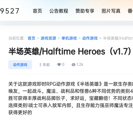
9527
首页
公告教程
赞助专享
图片写真
番
当前位置：
首页
>
游戏资源
>
单机游戏
>
动作游戏
>
半场英雄/Halftim
半场英雄/Halftime Heroes（v1.7
0
1.2k
动作游戏
3 年前
关于这款游戏即时RPG动作游戏《半场英雄》是一款生存类
唤友，一起战斗。魔法、战利品和怪兽6种不同优势的类别
胜可获得丰厚战利品掷骰子，求好运，宝藏翻倍！不同状态
选择类别!战士可杀入敌军内部，且生存能力强巫师魔法专
获得更好的