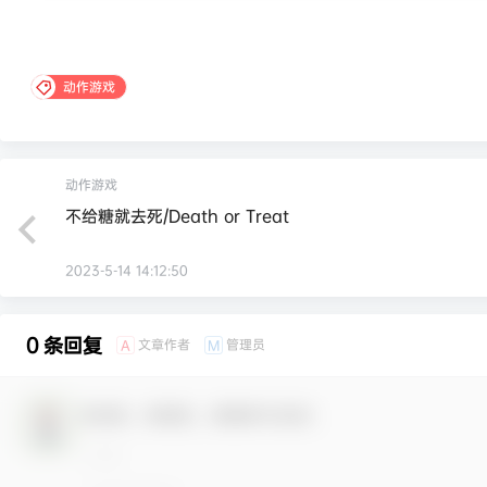
动作游戏
动作游戏
不给糖就去死/Death or Treat
2023-5-14 14:12:50
0 条回复
文章作者
管理员
A
M
欢迎您，新朋友，感谢参与互动！