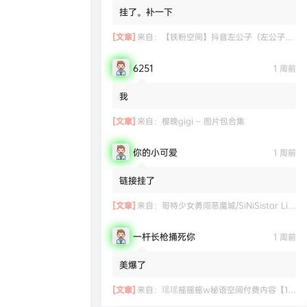
挂了。补一下
[文章]
来自：
【铁粉空间】抖音左公子（左公子666）合集【2063P 181V】
6251
1 周前
我
[文章]
来自：
樱晚gigi – 图片包合集
你的小可爱
1 周前
链接挂了
[文章]
来自：
哥特少女勇闯恶魔城/SiNiSistar Lite Version（Build.7793201+DLC+通关档）
一杆长枪捅死你
1 周前
美爆了
[文章]
来自：
瑶瑶摇摇摇w秘语空间付费内容【11.06】