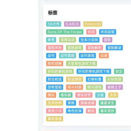
标签
3A大作
ICARUS
Palworld
Sons Of The Forest
休闲
休闲益智
体育
体育运动
全本小说网
冒险
冒险休闲
冒险游戏
冒险解密
冒险解谜
动作
动作冒险
动作游戏
动漫
即时战略
大型单机游戏下载
好玩的单机游戏
好玩的单机游戏下载
射击
射击枪战
射击游戏
幻兽帕鲁
必玩热游
恐怖冒险
格斗对战
格斗游戏
森林之子
模拟
模拟器
模拟经营
沙盒
生存
生存恐怖
策略
策略战棋
翼星求生
视觉小说
角色扮演
解谜
赛车竞技
赛车竞速