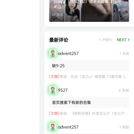
puppy（养成日记）微密圈合集【152P
4V】
1 年前
最新评论
PREV
NEXT
advent257
1 天前
缺9-25
[文章]
来自：
筱洁（洁己u）微密圈 111套合集 20.3G
9527
4 天前
首页搜索下有新的合集
[文章]
来自：
【铁粉空间】抖音左公子（左公子666）合集【2063P 181V】
advent257
1 周前