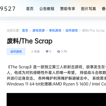
9527
首页
公告教程
赞助专享
图片写真
番
当前位置：
首页
>
游戏资源
>
单机游戏
>
动作游戏
>
废料/The Scrap
废料/The Scrap
0
3.9k
动作游戏
2 年前
《The Scrap》是一款独立第三人称射击游戏，故事发
人，他成为对抗侵略性外星人的唯一希望。 持续战斗击败
并进行近身攻击。 各种掩护利用掩护躲避被击中。 系统需求最低配置
Windows 11 64-bit处理器:AMD Ryzen 5 1600 / Intel Co