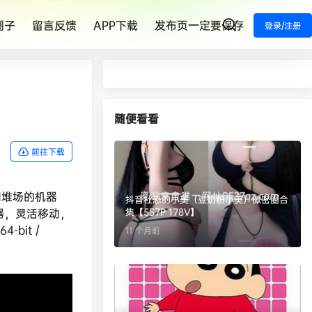
圈子
留言反馈
APP下载
发布页一定要保存
登录/注册
随便看看
前往下载
旧堆场的机器
抖音社恐的小美（豆奶粉小美）微密圈合
器，灵活移动，
集【557P 178V】
bit /
11 个月前