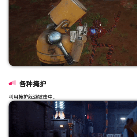
各种掩护
利用掩护躲避被击中。