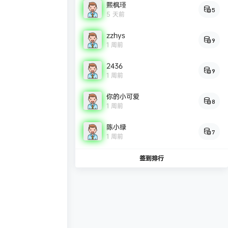
熙枫瑾
5
5 天前
zzhys
9
1 周前
2436
9
1 周前
你的小可爱
8
1 周前
陈小绿
7
1 周前
签到排行