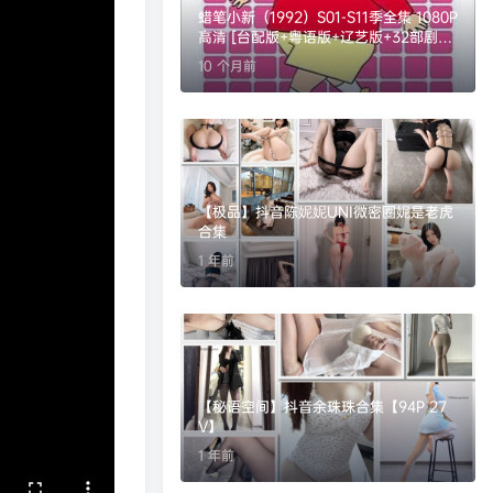
蜡笔小新（1992）S01-S11季全集 1080P
高清 [台配版+粤语版+辽艺版+32部剧场
版+漫画+特别篇+S01修复版] [国日双语]
10 个月前
[内置字幕] [733.7G]
【极品】抖音陈妮妮UNI微密圈妮是老虎
合集
1 年前
【秘语空间】抖音余珠珠合集【94P 27
V】
1 年前