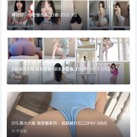
琳铛铛 – 微密圈合集[23套-2025.10]
9 个月前
B站徐珺大哥 舰长提督+朋友圈合集【500P 51V 3.12G】
1 年前
015.陈大小姐-微密圈系列 – 屁股被打红[22P4V-58M]
11 个月前