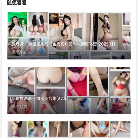
随便看看
张老师 – 微密圈系列（含嘉宾）图片&视频[16套-2025.11]
9 个月前
水蜜桃米米 – 微密圈合集[37套]
11 个月前