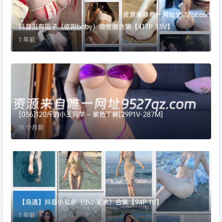
抖音没有圆子（依阳baby）微密圈合集【417P 33V】
1 年前
[036]120斤的小王同学 – 紫色丁裤[29P1V-287M]
11 个月前
【岛遇】抖音小鲨余（小小鲨余）合集【94P 1V】
1 年前