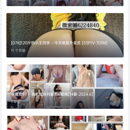
[078]120斤的小王同学 – 今天我是外卖员 [53P1V-701M]
11 个月前
李嘉欣97 – 微密圈系列套图&视频[14套-2024.6]
1 年前