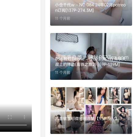
小仓千代w – NO.084 24年02月patreo
n订阅[137P-274.3M]
11 个月前
036.脸红Dearie – (2023.01.14) 高铁大
叔上的悸动(高铁之旅2) [59P-139M]
11 个月前
抖音敏雪耶微密圈合集【95P 36V】
1 年前