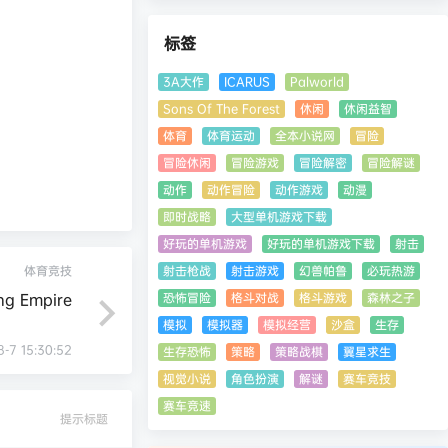
标签
3A大作
ICARUS
Palworld
Sons Of The Forest
休闲
休闲益智
体育
体育运动
全本小说网
冒险
冒险休闲
冒险游戏
冒险解密
冒险解谜
动作
动作冒险
动作游戏
动漫
即时战略
大型单机游戏下载
好玩的单机游戏
好玩的单机游戏下载
射击
射击枪战
射击游戏
幻兽帕鲁
必玩热游
体育竞技
恐怖冒险
格斗对战
格斗游戏
森林之子
g Empire
模拟
模拟器
模拟经营
沙盒
生存
8-7 15:30:52
生存恐怖
策略
策略战棋
翼星求生
视觉小说
角色扮演
解谜
赛车竞技
赛车竞速
提示标题