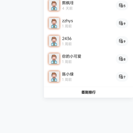
熙枫瑾
5
4 天前
zzhys
9
1 周前
2436
9
1 周前
你的小可爱
8
1 周前
陈小绿
7
1 周前
签到排行