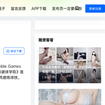
圈子
留言反馈
APP下载
发布页一定要保存
登录/注册
随便看看
前往下载
le Games
抖音是冰葡萄（葡萄的窝）铁粉空间+微
 《躲避球学院》是
密圈合集【784P 8V】
而磨炼球技。
1 年前