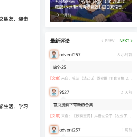
名侦探柯南（1996）TV版 【4K 超清收
藏版+Netflix高清修复版】国日双语音轨
【1-1112集】 内嵌中文字幕【1.1T】
10 个月前
交朋友、迎击
最新评论
PREV
NEXT
advent257
8 小时前
缺9-25
[文章]
来自：
筱洁（洁己u）微密圈 111套合集 20.3G
9527
3 天前
首页搜索下有新的合集
您生活、学习
[文章]
来自：
【铁粉空间】抖音左公子（左公子666）合集【2063P 181V】
advent257
1 周前