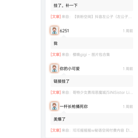
挂了。补一下
[文章]
来自：
【铁粉空间】抖音左公子（左公子666）合集【2063P 181V】
6251
1 周前
我
[文章]
来自：
樱晚gigi – 图片包合集
你的小可爱
1 周前
链接挂了
[文章]
来自：
哥特少女勇闯恶魔城/SiNiSistar Lite Version（Build.7793201+DLC+通关档）
一杆长枪捅死你
1 周前
美爆了
[文章]
来自：
瑶瑶摇摇摇w秘语空间付费内容【11.06】