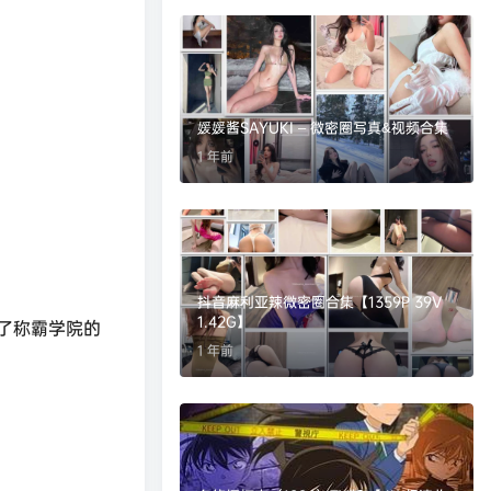
媛媛酱SAYUKI – 微密圈写真&视频合集
1 年前
抖音麻利亚辣微密圈合集【1359P 39V
1.42G】
了称霸学院的
1 年前