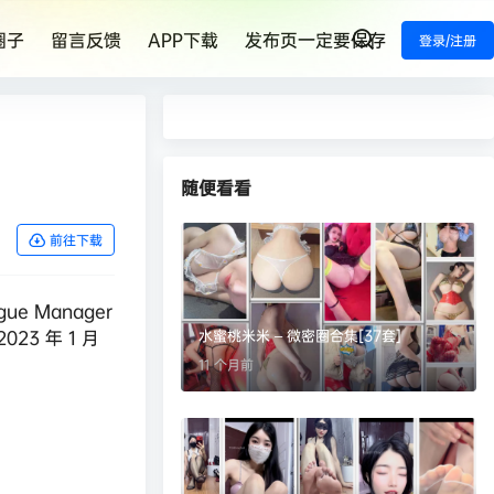
圈子
留言反馈
APP下载
发布页一定要保存
登录/注册
随便看看
前往下载
 Manager
023 年 1 月
水蜜桃米米 – 微密圈合集[37套]
11 个月前