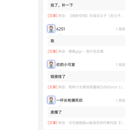
挂了。补一下
[文章]
来自：
【铁粉空间】抖音左公子（左公子666）合集【2063P 181V】
6251
1 周前
我
[文章]
来自：
樱晚gigi – 图片包合集
你的小可爱
1 周前
链接挂了
[文章]
来自：
哥特少女勇闯恶魔城/SiNiSistar Lite Version（Build.7793201+DLC+通关档）
一杆长枪捅死你
1 周前
美爆了
[文章]
来自：
瑶瑶摇摇摇w秘语空间付费内容【11.06】