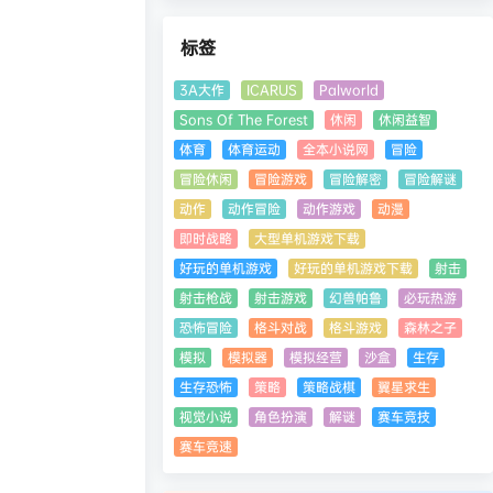
标签
3A大作
ICARUS
Palworld
Sons Of The Forest
休闲
休闲益智
体育
体育运动
全本小说网
冒险
冒险休闲
冒险游戏
冒险解密
冒险解谜
动作
动作冒险
动作游戏
动漫
即时战略
大型单机游戏下载
好玩的单机游戏
好玩的单机游戏下载
射击
射击枪战
射击游戏
幻兽帕鲁
必玩热游
恐怖冒险
格斗对战
格斗游戏
森林之子
模拟
模拟器
模拟经营
沙盒
生存
生存恐怖
策略
策略战棋
翼星求生
视觉小说
角色扮演
解谜
赛车竞技
赛车竞速