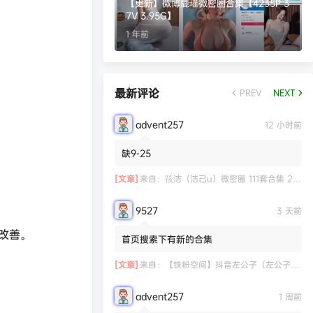
【更新】微博鹿瑶微密圈合集【4235P 3
7V 3.95G】
1 年前
最新评论
PREV
NEXT
advent257
12 小时前
缺9-25
[文章]
来自：
筱洁（洁己u）微密圈 111套合集 20.3G
9527
3 天前
了改善。
首页搜索下有新的合集
[文章]
来自：
【铁粉空间】抖音左公子（左公子666）合集【2063P 181V】
advent257
1 周前