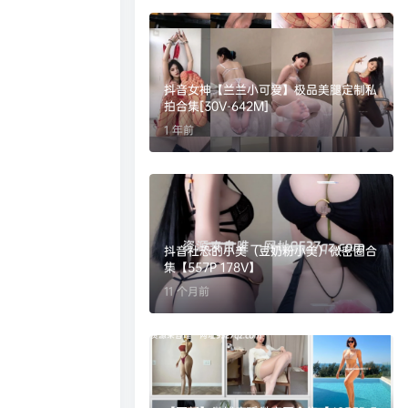
抖音女神️【兰兰小可爱️】极品美腿定制私
拍合集[30V-642M]
1 年前
抖音社恐的小美（豆奶粉小美）微密圈合
集【557P 178V】
11 个月前