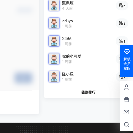
熙枫瑾
5
4 天前
确认修改
zzhys
9
1 周前
2436
9
1 周前
你的小可爱
解锁
8
1 周前
会员
权限
陈小绿
7
提交
1 周前
签到排行