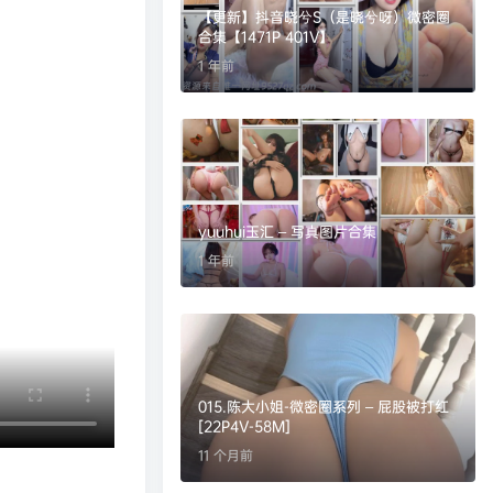
【更新】抖音晓兮S（是晓兮呀）微密圈
合集【1471P 401V】
1 年前
yuuhui玉汇 – 写真图片合集
1 年前
015.陈大小姐-微密圈系列 – 屁股被打红
[22P4V-58M]
11 个月前