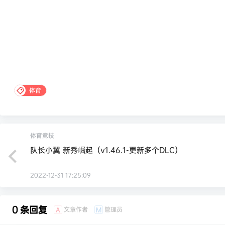
体育
体育竞技
队长小翼 新秀崛起（v1.46.1-更新多个DLC）
2022-12-31 17:25:09
0 条回复
文章作者
管理员
A
M