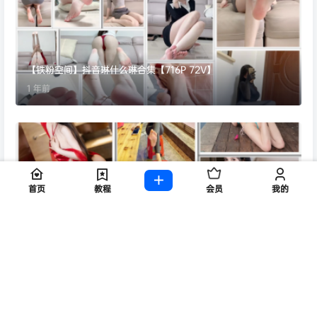
【铁粉空间】抖音琳什么琳合集【716P 72V】
1 年前
首页
教程
会员
我的
【XIUREN秀人网】微博是小逗逗写真合集更90套 [7781P+48V]
1 年前