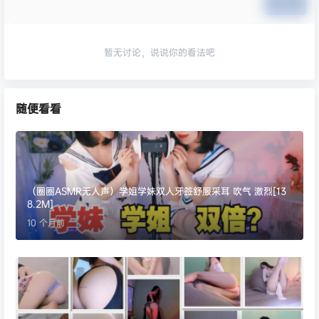
提交
暂无讨论，说说你的看法吧
随便看看
（圈圈ASMR无人声）学姐学妹双人牙签舒服采耳 吹气 激烈[13
8.2M]
10 个月前