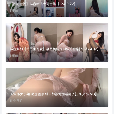
【铁粉空间】抖音徐珺大哥合集【1241P 2V】
1 年前
抖音女神️【兰兰小可爱️】极品美腿定制私拍合集[30V-642M]
1 年前
024.陈大小姐-微密圈系列 – 都被对面看到了[27P／37MB]
11 个月前