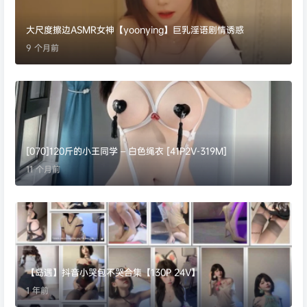
大尺度擦边ASMR女神【yoonying】巨乳淫语剧情诱惑
9 个月前
[070]120斤的小王同学 – 白色绳衣 [41P2V-319M]
11 个月前
【岛遇】抖音小哭包不哭合集【130P 24V】
1 年前