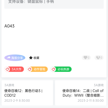
支持设备：键盘鼠标 | 手柄
A043
海报分享
收藏
0
0
3A大作
动作冒险
必玩热游
3A游戏
3A游戏
使命召唤12：黑色行动3 |
使命召唤14：二战 | Call of
COD12
Duty：WWII（整合暗影战
争）
2023-2-9 8:30:00
2023-2-11 8:30:00