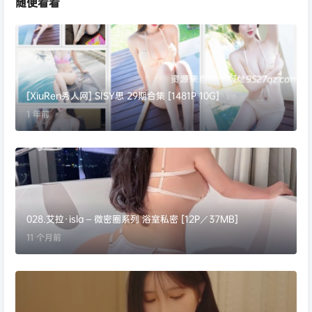
随便看看
[XiuRen秀人网] SISY思 29期合集 [1481P 10G]
1 年前
028.艾拉·isla – 微密圈系列 浴室私密 [12P／37MB]
11 个月前