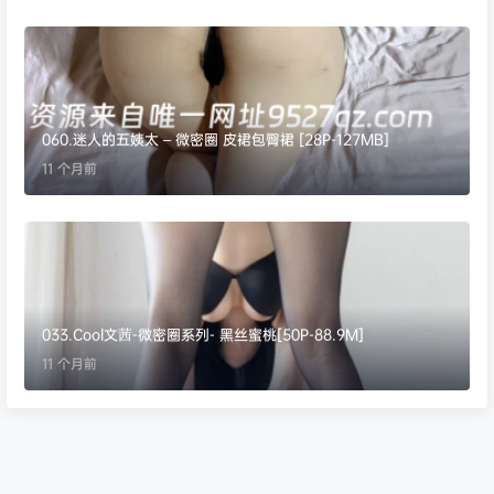
060.迷人的五姨太 – 微密圈 皮裙包臀裙 [28P-127MB]
11 个月前
033.Cool文茜-微密圈系列- 黑丝蜜桃[50P-88.9M]
11 个月前