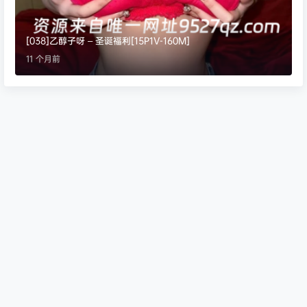
[038]乙醇子呀 – 圣诞福利[15P1V-160M]
11 个月前