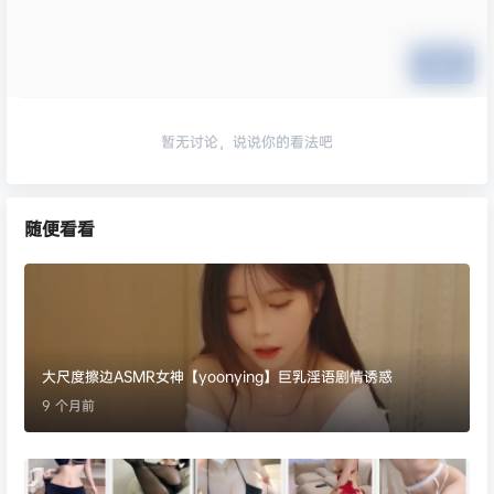
提交
暂无讨论，说说你的看法吧
随便看看
大尺度擦边ASMR女神【yoonying】巨乳淫语剧情诱惑
9 个月前