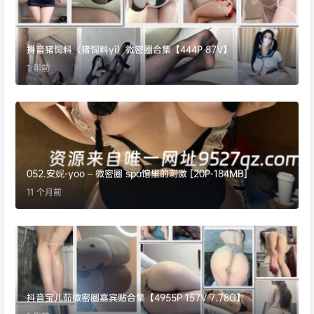
抖音猪饲料（猪饲料yi）微密圈合集【444P 87V】
1 年前
052.安妮-yoo – 微密圈 spa馆里的刺激 [20P-184MB]
11 个月前
抖音宝儿茹微密圈嘉宾贴合集【4955P 157V 7.78G】