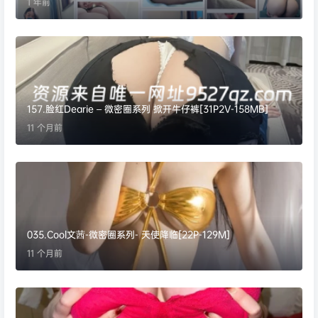
1 年前
157.脸红Dearie – 微密圈系列 掀开牛仔裤[31P2V-158MB]
11 个月前
035.Cool文茜-微密圈系列- 天使降临[22P-129M]
11 个月前