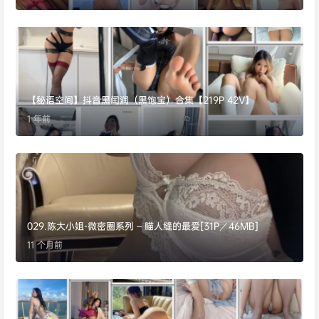
【秘语空间】抖音黑闰润（黑饱宝）合集【219P 42V】
1 年前
029.陈大小姐-微密圈系列 – 瞄人缝的最爱[31P／46MB]
11 个月前