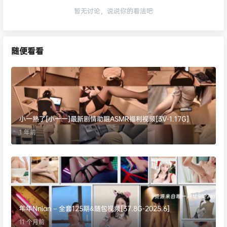
暂无讨论，说说你的看法吧
随便看看
小一熟了[小一一]最新剧情助眠ASMR福利视频[3V-1.17G]
1 年前
年年Nnian – 全套125期&随包视频[37.8G-2025.6]
11 个月前