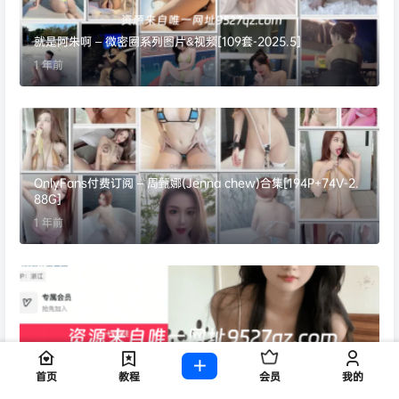
就是阿朱啊 – 微密圈系列图片&视频[109套-2025.5]
1 年前
OnlyFans付费订阅 – 周甄娜(Jenna chew)合集[194P+74V-2.
88G]
1 年前
抖音今天是九斤明哥微密圈合集【535P 229V】
首页
教程
会员
我的
10 个月前