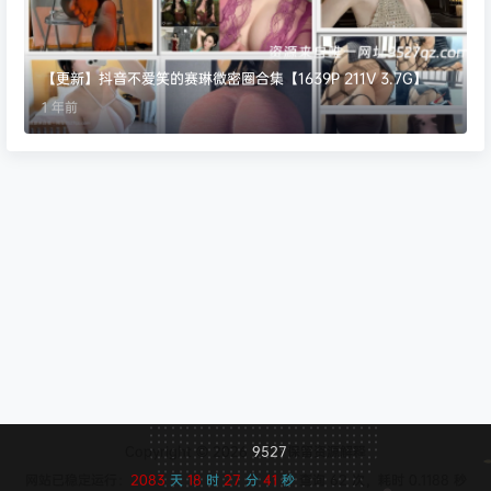
【更新】抖音不爱笑的赛琳微密圈合集【1639P 211V 3.7G】
1 年前
Copyright © 2026
9527
保留资源解释
网站已稳定运行：
2083
天
18
时
27
分
42
秒
查询 62 次，耗时 0.1188 秒