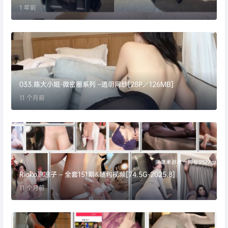
1 年前
033.陈大小姐-微密圈系列 –透明网纱[28P／126MB]
11 个月前
Rioko凉凉子 – 全套151期&随包视频[74.5G-2025.8]
11 个月前