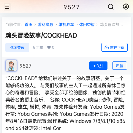
9527
当前位置：
首页
>
游戏资源
>
单机游戏
>
休闲益智
>
鸡头冒险故
事/COCKHEAD
鸡头冒险故事/COCKHEAD
0
休闲益智
5 年前
前往下载
9527
关注
私信
“COCKHEAD” 给我们讲述关于一的故事阴茎，关于一个
能够成功的人。 与我们故事的主人工一起通过所有怵目惊
心的奇遇和冒险， 享受全部手绘的图像、独创的情节和经
典著名的爵士音乐。 名称: COCKHEAD类型: 动作, 冒险,
休闲, 独立, 模拟, 体育, 抢先体验开发商: Yoba Games发
行商: Yoba Games系列: Yoba Games发行日期: 2020
年8月16日最低配置:操作系统: Windows 7/8/8.1/10 x86
and x64处理器: Intel Cor