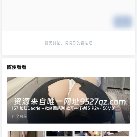
提交
暂无讨论，说说你的看法吧
随便看看
157.脸红Dearie – 微密圈系列 掀开牛仔裤[31P2V-158MB]
11 个月前