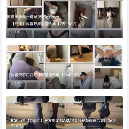
【岛遇】抖音野原圆圆合集【78P 56V】
1 年前
抖音饺家门西红柿微密圈合集【264P 33V】
1 年前
B站up主【芝恩㱏】爱发电定制ASMR音频视频舰长合集[206V-
31.6G]