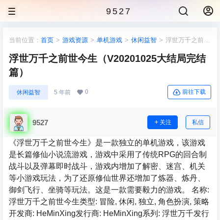
9527
当前位置：
首页
>
游戏资源
>
单机游戏
>
休闲益智
>
浮世万千之前世
今生（V20201025大结局完结篇）
浮世万千之前世今生（V20201025大结局完结
篇）
0
前往下载
休闲益智
5 年前
9527
关注
私信
《浮世万千之前世今生》是一款独立的单机游戏，该游戏
是长篇修仙小说流游戏，游戏中采用了传统RPG的回合制
战斗以及弹幕即时战斗，游戏内增加了解密、迷宫、机关
等小游戏玩法，为了还原修仙世界还增加了炼器、炼丹、
御剑飞行、坐骑等玩法。这是一款需要毅力的游戏。 名称:
浮世万千之前世今生类型: 冒险, 休闲, 独立, 角色扮演, 策略
开发商: HeMinXing发行商: HeMinXing系列: 浮世万千发行