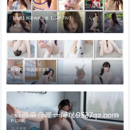
【岛遇】抖音肉肉合集【154P 79V】
1 年前
白银81 – 写真图片合集
1 年前
036.脸红Dearie – (2023.01.14) 高铁大叔上的悸动(高铁之旅2) [59
P-139M]
11 个月前