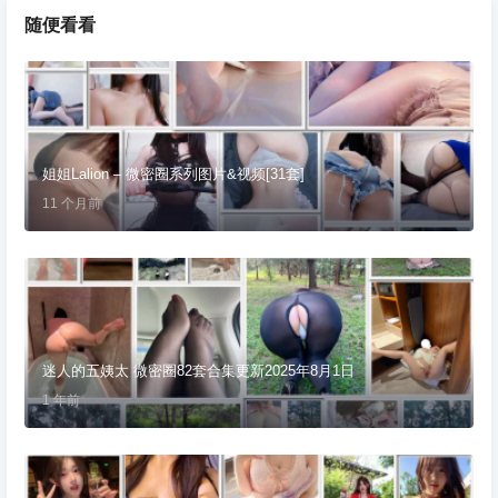
随便看看
姐姐Lalion – 微密圈系列图片&视频[31套]
11 个月前
迷人的五姨太 微密圈82套合集更新2025年8月1日
1 年前