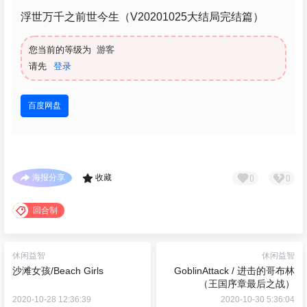
浮世万千之前世今生（V20201025大结局完结篇）
您当前的等级为
游客
请先
登录
百度网盘
0
0
海报分享
收藏
回合制
休闲益智
休闲益智
沙滩女孩/Beach Girls
GoblinAttack / 进击的哥布林
（王国序章最后之战）
2020-10-28 12:36:39
2020-10-30 5:36:04