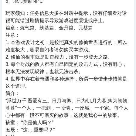
6、增加赞助NPC
玩家须知：任务信息大多在对话中提示，没有仔细看对话
很可能错过剧情提示导致游戏进度缓慢或停止。
篇章：炼气篇、筑基篇、金丹篇、元婴篇
注意：
1. 本游戏设计之初，是按照真实的修仙世界进行的，所以
难度极大，容易自闭者请勿购买本游戏。
2. 修仙的根本就是勤奋毅力，没有一步登天之路。
3. 每个对战的敌人都有自己固定的攻击方式，没有耐心，
根本无法发现规律，也就无法击杀。
4. 世界中存在着奇遇和各种选择，所谓一步错步步错就是
这个道理。
简介：
“浮世万千,吾爱有三。日月与卿。日为朝,月为暮,卿为朝朝
暮暮”一个人，一把剑，一段情，一座城，一个家。每个人
心中都有一段不可磨灭的故事，这就是我心中的故事。
孩童： “你是仙人吗？”
湫辰： “这….重要吗？”