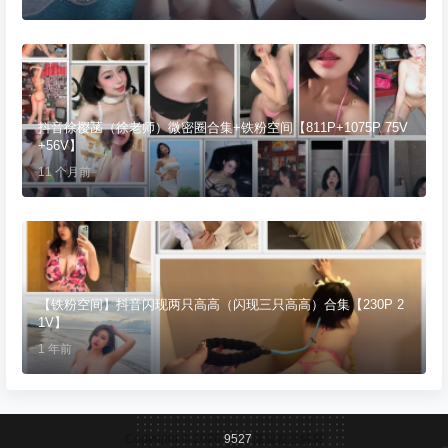
抖音徐樱菡（徐老师）微密圈合集+铁粉空间【811P+1075P 75V
+56V】
11 个月前
【铁粉空间】抖音闪现两只高高（闪现三只高高）合集【230P 2
1V】
1 年前
Copyright © 2026
9527
保留资源解释