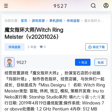
9527
当前位置：
首页
>
游戏资源
>
单机游戏
>
休闲益智
>
魔女指环大
师/Witch Ring Meister（v20201026）
魔女指环大师/Witch Ring
Meister（v20201026）
0
休闲益智
5 年前
前往下载
9527
关注
私信
经营放置游戏『魔女指环大师』，扮演宝石店的小姑娘
『玛丽叶塔』，制作各色指环，经营店铺，与伙伴们一起
成长，目标是成为『Miss Design』！ 名称: Witch Ring
Meister类型: 冒险, 休闲, 独立, 模拟, 策略开发商: Inu to
Neko发行商: Starship Studio系列: 晴れたり曇ったり发
行日期: 2019年4月19日最低配置:操作系统: Windows 7
or above处理器: 1.2 GHz Pentium 4内存: 512 MB