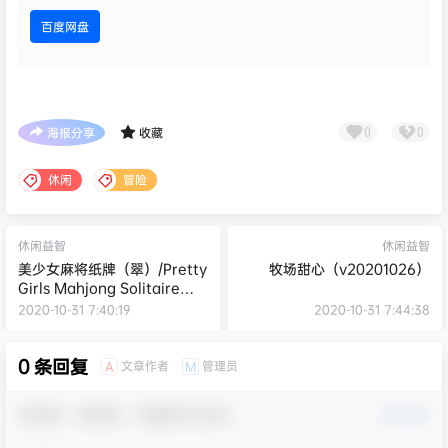
百度网盘
海报分享
收藏
0
0
休闲
冒险
休闲益智
休闲益智
美少女麻将纸牌（翠）/Pretty
牧场甜心（v20201026）
Girls Mahjong Solitaire
[GREEN]
2020-10-31 7:40:19
2020-10-31 7:44:38
0 条回复
文章作者
管理员
A
M
欢迎您，新朋友，感谢参与互动！
确认修改