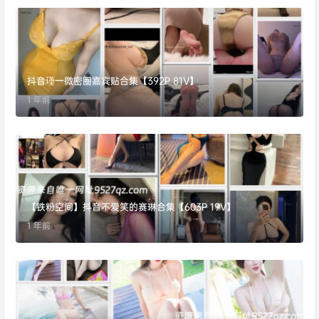
抖音瑾一微密圈嘉宾贴合集【392P 81V】
1 年前
【铁粉空间】抖音不爱笑的赛琳合集【603P 19V】
1 年前