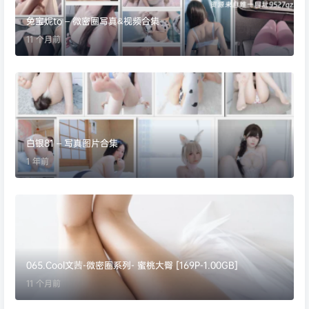
兔宝妮to – 微密圈写真&视频合集
11 个月前
白银81 – 写真图片合集
1 年前
065.Cool文茜-微密圈系列- 蜜桃大臀 [169P-1.00GB]
11 个月前