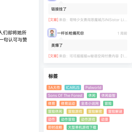
链接挂了
[文章]
来自：
哥特少女勇闯恶魔城/SiNiSistar Lite Version（Build.7793201+DLC+通关档）
人们却将她所
一杆长枪捅死你
1 周前
一句认可与赞
美爆了
[文章]
来自：
瑶瑶摇摇摇w秘语空间付费内容【11.06】
标签
3A大作
ICARUS
Palworld
Sons Of The Forest
休闲
休闲益智
体育
体育运动
全本小说网
冒险
冒险休闲
冒险游戏
冒险解密
冒险解谜
动作
动作冒险
动作游戏
动漫
即时战略
大型单机游戏下载