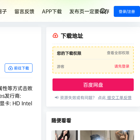
圈子
留言反馈
APP下载
发布页一定要保存
登录/注册
下载地址
查看全部权限
您的下载权限
请先登录
游客
前往下载
百度网盘
级属性等方式击败
es发行商:
📢 资源失效或有问题？ 点此
提交工单反馈
卡: HD Intel
随便看看