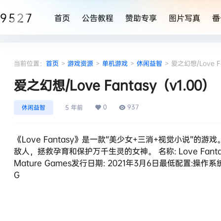
9527
首页
公告教程
赞助专享
图片写真
番
当前位置：
首页
>
游戏资源
>
单机游戏
>
休闲益智
>
爱之幻想/Love F
爱之幻想/Love Fantasy（v1.00）
0
937
休闲益智
5 年前
《Love Fantasy》是一款“美少女+三消+视觉小说
敌人，拯救孕育和保护万千生灵的女神。 名称: Love Fantasy
Mature Games发行日期: 2021年3月6日最低配置:操作系统: Wind
G