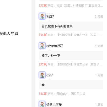
[文章]
来自：
筱洁（洁己u）微密圈 111套合集 20.3G
9527
2 天前
首页搜索下有新的合集
报他人的恩
[文章]
来自：
【铁粉空间】抖音左公子（左公子666）合集【2063P 181V】
advent257
6 天前
挂了。补一下
[文章]
来自：
【铁粉空间】抖音左公子（左公子666）合集【2063P 181V】
6251
1 周前
我
[文章]
来自：
樱晚gigi – 图片包合集
你的小可爱
1 周前