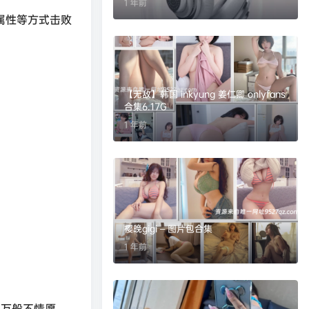
1 年前
级属性等方式击败
【无敌】韩国 inkyung 姜仁卿 onlyfans
合集6.17G
1 年前
樱晚gigi – 图片包合集
1 年前
你万般不情愿，