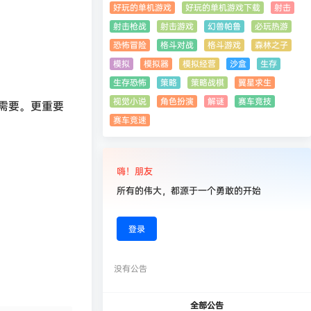
好玩的单机游戏
好玩的单机游戏下载
射击
射击枪战
射击游戏
幻兽帕鲁
必玩热游
恐怖冒险
格斗对战
格斗游戏
森林之子
模拟
模拟器
模拟经营
沙盒
生存
。
生存恐怖
策略
策略战棋
翼星求生
视觉小说
角色扮演
解谜
赛车竞技
需要。更重要
赛车竞速
嗨！朋友
所有的伟大，都源于一个勇敢的开始
登录
没有公告
全部公告