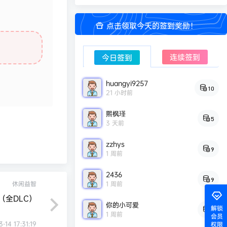
点击领取今天的签到奖励！
连续签到
今日签到
huangyi9257
10
21 小时前
熙枫瑾
5
3 天前
zzhys
9
1 周前
2436
9
休闲益智
1 周前
l（全DLC）
你的小可爱
解锁
8
1 周前
会员
3-14 17:31:19
权限