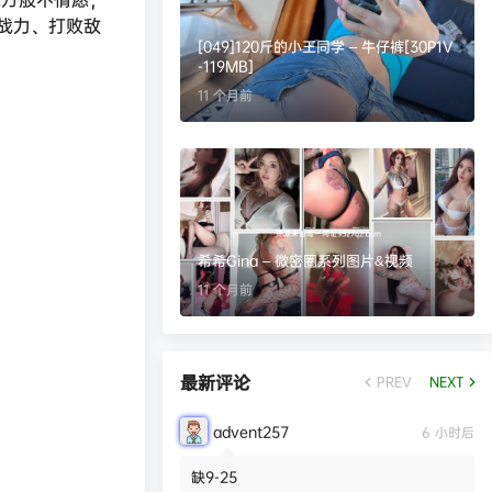
战力、打败敌
[049]120斤的小王同学 – 牛仔裤[30P1V
-119MB]
11 个月前
希希Gina – 微密圈系列图片&视频
11 个月前
最新评论
PREV
NEXT
advent257
6 小时后
缺9-25