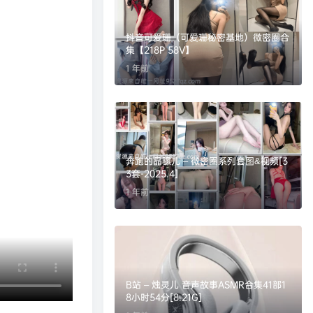
抖音可爱珊（可爱珊秘密基地）微密圈合
集【218P 58V】
1 年前
奔跑的晶骡儿 – 微密圈系列套图&视频[3
3套-2025.4]
1 年前
B站 – 烛灵儿 音声故事ASMR合集41部1
8小时54分[8.21G]