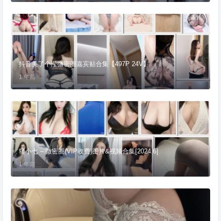
抖音美了个滢微密圈嘉宾贴合集【497P 24V】
1 年前
猪小七 – 微密圈(VIP收费)图片&视频合集[2024.6]
1 年前