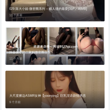
029.陈大小姐-微密圈系列 – 瞄人缝的最爱[31P／46MB]
11 个月前
抖音保守的二舅妈微密圈合集
11 个月前
大尺度擦边ASMR女神【yoonying】巨乳淫语剧情诱惑
9 个月前