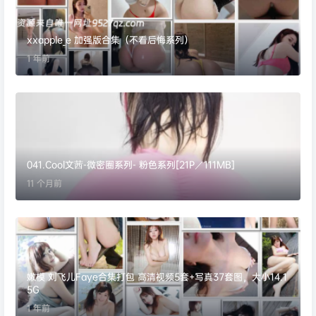
xxapple_e 加强版合集（不看后悔系列）
1 年前
041.Cool文茜-微密圈系列- 粉色系列[21P／111MB]
11 个月前
嫩模 刘飞儿Faye合集打包 高清视频5套+写真37套图，大小14.1
5G
1 年前