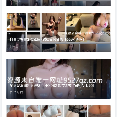
抖音冰糖雪梨微密圈+铁粉空间合集【360P 94V】
1 年前
星澜是澜澜叫澜妹呀 – NO.032 都市之夜[76P-1V-1.9G]
11 个月前