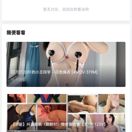
暂无讨论，说说你的看法吧
随便看看
[070]120斤的小王同学 – 白色绳衣 [41P2V-319M]
11 个月前
【更新】抖音鹅鹅（鹅鹅耶）微密圈合集【303P 123V】
1 年前