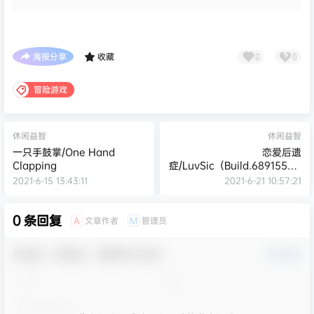
海报分享
收藏
0
0
冒险游戏
休闲益智
休闲益智
一只手鼓掌/One Hand
恋爱后遗
Clapping
症/LuvSic（Build.6891550H
F+DLC）
2021-6-15 13:43:11
2021-6-21 10:57:21
0 条回复
文章作者
管理员
A
M
欢迎您，新朋友，感谢参与互动！
确认修改