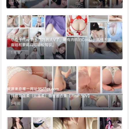
11 个月前
小仓千代w 粉丝百万的大V了，略有肉肉的Coser，风格不错，
御姐和萝莉均可轻松驾驭。
1 年前
抖音周温柔（妮温柔）微密圈合集【716P 30V】
1 年前