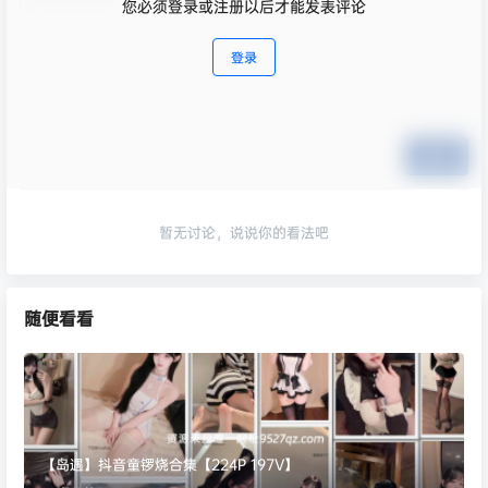
您必须登录或注册以后才能发表评论
登录
提交
暂无讨论，说说你的看法吧
随便看看
【岛遇】抖音童锣烧合集【224P 197V】