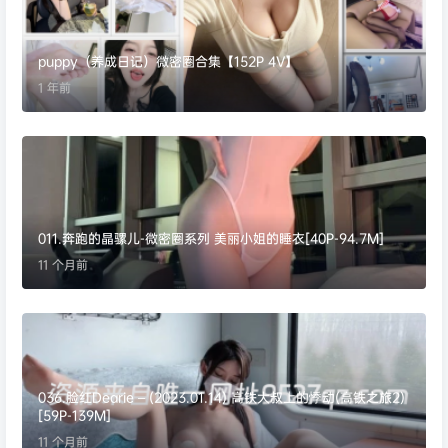
puppy（养成日记）微密圈合集【152P 4V】
1 年前
011.奔跑的晶骡儿-微密圈系列 美丽小姐的睡衣[40P-94.7M]
11 个月前
036.脸红Dearie – (2023.01.14) 高铁大叔上的悸动(高铁之旅2)
[59P-139M]
11 个月前