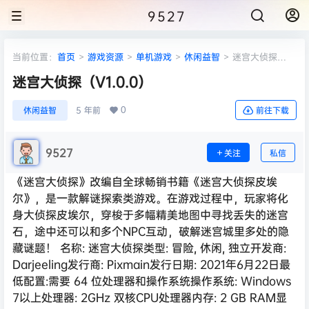
9527
当前位置：
首页
>
游戏资源
>
单机游戏
>
休闲益智
>
迷宫大侦探
（V1.0.0）
迷宫大侦探（V1.0.0）
0
休闲益智
5 年前
前往下载
9527
关注
私信
《迷宫大侦探》改编自全球畅销书籍《迷宫大侦探皮埃
尔》，是一款解谜探索类游戏。在游戏过程中，玩家将化
身大侦探皮埃尔，穿梭于多幅精美地图中寻找丢失的迷宫
石，途中还可以和多个NPC互动，破解迷宫城里多处的隐
藏谜题！ 名称: 迷宫大侦探类型: 冒险, 休闲, 独立开发商:
Darjeeling发行商: Pixmain发行日期: 2021年6月22日最
低配置:需要 64 位处理器和操作系统操作系统: Windows
7以上处理器: 2GHz 双核CPU处理器内存: 2 GB RAM显