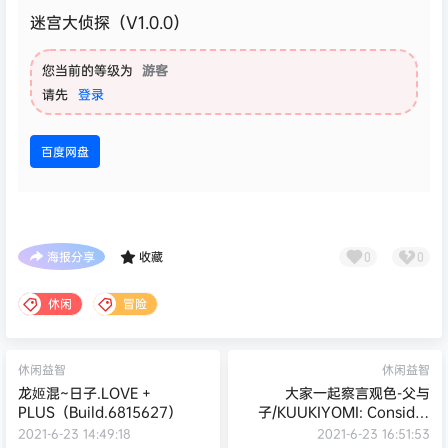
迷宫大侦探（V1.0.0）
您当前的等级为
游客
请先
登录
百度网盘
海报分享
收藏
0
0
休闲
冒险
休闲益智
休闲益智
龙姬混~日子.LOVE +
大家一起察言观色-父与
PLUS（Build.6815627）
子/KUUKIYOMI: Consider
It（Build.6847009）
2021-6-23 14:49:18
2021-6-23 16:51:53