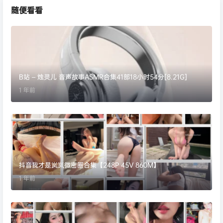
随便看看
B站 – 烛灵儿 音声故事ASMR合集41部18小时54分[8.21G]
1 年前
抖音我才是岚岚微密圈合集【248P 45V 860M】
1 年前