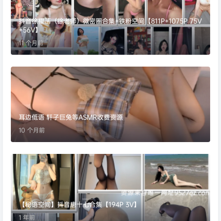
抖音徐樱菡（徐老师）微密圈合集+铁粉空间【811P+1075P 75V
+56V】
11 个月前
耳边低语 轩子巨兔等ASMR收费资源
10 个月前
【秘语空间】抖音唐十七合集【194P 3V】
1 年前