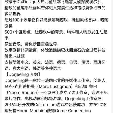
改编于IC4Design大热儿童绘本《迷宫大侦探皮埃尔》，
精致的童趣手绘画风带你进入充满生活和错综复杂细节的
多彩世界
超过100个收集物件及隐藏解谜游戏，地图风格各异，暗藏
玄机
500+个互动点，让游戏中的背景、物件和人物愈发生动起
来
原创音乐，带你梦回童趣世界
故事剧情扑朔迷离，体验追踪嫌犯找回宝石的全过程并破
解趣味谜题
支持简繁中文、英文、法语、德语、日语、俄语、西班牙
语、意大利语、韩语等多种语言
【Darjeeling 介绍】
Darjeeling是一家位于法国巴黎的多媒体工作室。创始人
马克·卢斯蒂格曼（Marc Lustigman）和诺姆·鲁巴
（Noam Roubah）于2009年成立了该工作室，专注于纪
录片制作、电视动画和视频游戏。Darjeeling工作室在
2016年所开发的Californium游戏中出获成功，并在2018
年凭借Homo Machina获得Game Connection