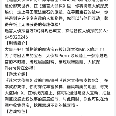
绝伦游戏世界。在《迷宫大侦探》里，你将扮演大侦探皮
埃尔，走上寻回魔法宝石的旅途。在寻回宝石的途中，你
将遇到许许多多有趣的人和物件，你可以与他们互动，获
得在纸上无法获得的有趣体验！
迷宫大侦探官方QQ群现已成立，欢迎各位大侦探的加入：
645020246
【剧情简介】
大事不好！博物馆的魔法宝石被江洋大盗Mr. X偷走了！
为了寻回丢失的宝石，大侦探Pierre必须踏上一条穿越迷
宫的不归路。绕过层层阻碍，穿过艰难险阻，大侦探
Pierre势在必得！
【游戏介绍】
《迷宫大侦探》改编自畅销书《迷宫大侦探皮埃尔》，在
本款游戏中，你将穿过丰富多样、画风精美的地图，寻找
大盗Mr. X。在寻找的路上，你可以通过与路人互动，抽丝
剥茧挖掘支线故事的层层细节。与此同时，你也可以在地
图中收集寻宝，挖掘意想不到的惊喜哦～
【游戏特色】