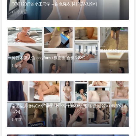
[070]120斤的小王同学 – 白色绳衣 [41P2V-319M]
11 个月前
抖音木里人鱼 onlyfans+微密圈 合集3.88G
1 年前
泰国杂志模特OnlyFans「bunny.zudeah」私拍合集[92V+493P-1.
37G]
1 年前