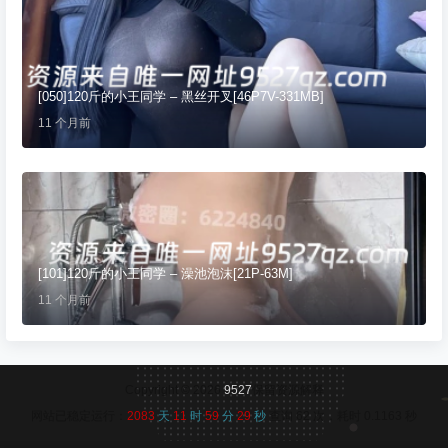
[050]120斤的小王同学 – 黑丝开叉[46P7V-331MB]
11 个月前
[101]120斤的小王同学 – 澡池泡沫[21P-63M]
11 个月前
Copyright © 2026
9527
保留资源解释
网站已稳定运行：
2083
天
11
时
59
分
30
秒
查询 62 次，耗时 0.1163 秒