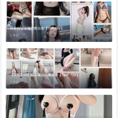
抖音程宝宝微密圈合集【76P 46V】
1 年前
【铁粉空间】抖音琳什么琳合集【716P 72V】
1 年前