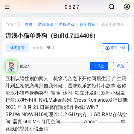
9527
当前位置：
首页
>
游戏资源
>
单机游戏
>
休闲益智
>
流浪小猫单身狗
（Build.7114406）
流浪小猫单身狗（Build.7114406）
0
前往下载
休闲益智
4 年前
9527
关注
私信
互相认错性别的两人，机缘巧合之下开始同居生活 产生羁
绊到互相依恋再到自我怀疑，温馨欢乐的短片小故事 名称:
流浪小猫单身狗类型: 冒险, 休闲, 独立开发商: 双叶小组发
行商: 双叶小组, NVLMaker系列: Cross Romance发行日期:
2021 年 8 月 21 日最低配置:操作系统: WIN7
SP1/WIN8/WIN10处理器: 1.2 GHz内存: 1 GB RAM存储空
间: 需要 600 MB 可用空间==== ==== About ==== ====单
路线的视觉小说全程