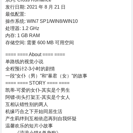
发行日期: 2021 年 8 月 21 日
最低配置:
操作系统: WIN7 SP1/WIN8/WIN10
处理器: 1.2 GHz
内存: 1 GB RAM
存储空间: 需要 600 MB 可用空间
==== ==== About ==== ====
单路线的视觉小说
全程预计2-3小时的剧情
一段“女仆（男）”和“暴君（女）”的故事
==== ==== STORY ==== ====
凯蒂-可爱的女仆-其实是个男生
阿镖-街头打架王-其实是个女人
互相认错性别的两人
机缘巧合之下开始同居生活
产生羁绊到互相依恋再到自我怀疑
温馨欢乐的短片小故事
——《流浪小猫&单身狗》