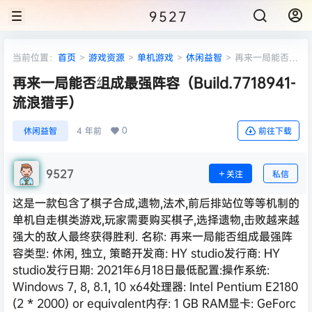
9527
当前位置：
首页
>
游戏资源
>
单机游戏
>
休闲益智
>
再来一局能否组
成最强阵容（Build.7718941-流浪猎手）
再来一局能否组成最强阵容（Build.7718941-
流浪猎手）
0
休闲益智
4 年前
前往下载
9527
关注
私信
这是一款包含了棋子合成,遗物,法术,前后排站位等等机制的
单机自走棋类游戏,玩家需要购买棋子,选择遗物,击败越来越
强大的敌人最终获得胜利. 名称: 再来一局能否组成最强阵
容类型: 休闲, 独立, 策略开发商: HY studio发行商: HY
studio发行日期: 2021年6月18日最低配置:操作系统:
Windows 7, 8, 8.1, 10 x64处理器: Intel Pentium E2180
(2 * 2000) or equivalent内存: 1 GB RAM显卡: GeForc