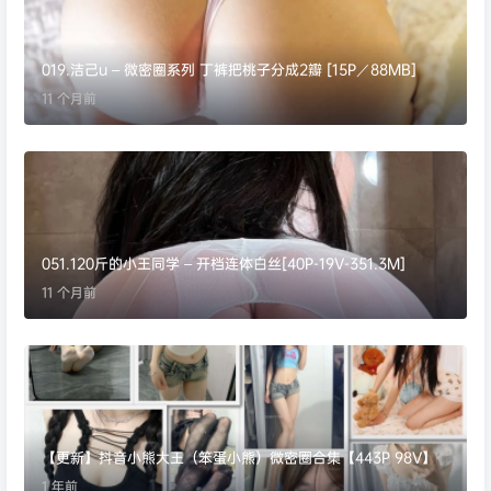
019.洁己u – 微密圈系列 丁裤把桃子分成2瓣 [15P／88MB]
11 个月前
051.120斤的小王同学 – 开档连体白丝[40P-19V-351.3M]
11 个月前
【更新】抖音小熊大王（笨蛋小熊）微密圈合集【443P 98V】
1 年前