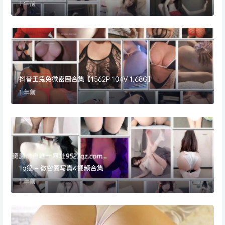
1 年前
抖音王兔兔微密圈合集【1562P 104V 1.68G】
1 年前
1p狼 – 微密圈写真&视频合集
1 年前