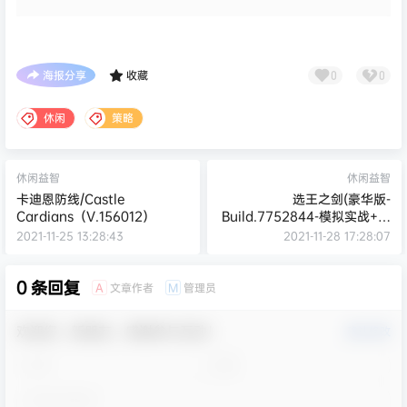
海报分享
收藏
0
0
休闲
策略
休闲益智
休闲益智
卡迪恩防线/Castle
选王之剑(豪华版-
Cardians（V.156012）
Build.7752844-模拟实战+全
DLC+简单MOD)
2021-11-25 13:28:43
2021-11-28 17:28:07
0 条回复
文章作者
管理员
A
M
欢迎您，新朋友，感谢参与互动！
确认修改