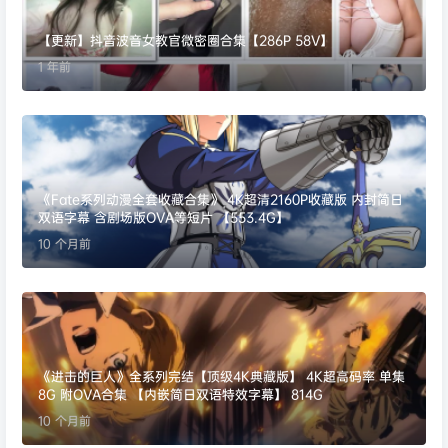
【更新】抖音波音女教官微密圈合集【286P 58V】
1 年前
《Fate系列动漫全套收藏合集》 4K超清2160P收藏版 内封简日
双语字幕 含剧场版OVA等短片 【553.4G】
10 个月前
《进击的巨人》全系列完结【顶级4K典藏版】 4K超高码率 单集
8G 附OVA合集 【内嵌简日双语特效字幕】 814G
10 个月前