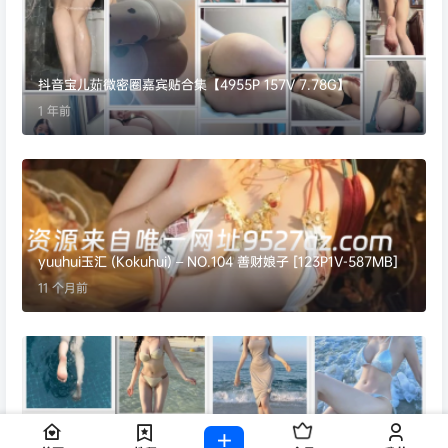
抖音宝儿茹微密圈嘉宾贴合集【4955P 157V 7.78G】
1 年前
yuuhui玉汇 (Kokuhui) – NO.104 善财娘子 [123P1V-587MB]
11 个月前
【岛遇】抖音小鲨余（小小鲨余）合集【94P 1V】