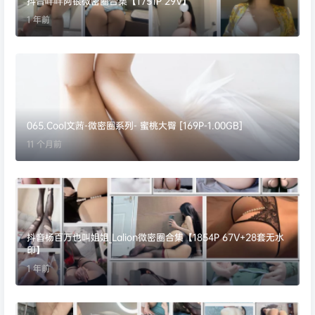
抖音咩咩阿银微密圈合集【1751P 29V】
1 年前
065.Cool文茜-微密圈系列- 蜜桃大臀 [169P-1.00GB]
11 个月前
抖音杨百万也叫姐姐_Lalion微密圈合集【1854P 67V+28套无水
印】
1 年前