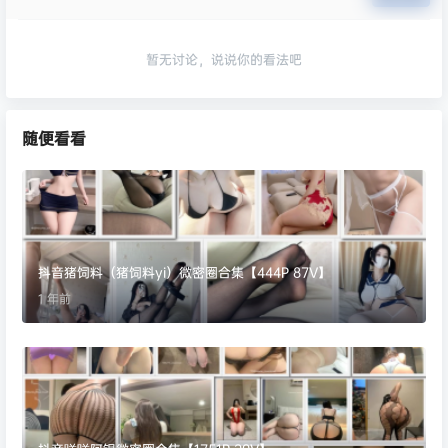
暂无讨论，说说你的看法吧
随便看看
抖音猪饲料（猪饲料yi）微密圈合集【444P 87V】
1 年前