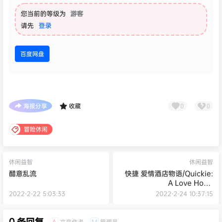
您当前的等级为
游客
请先
登录
百度网盘
海报分享
收藏
0
0
冒险休闲
休闲益智
休闲益智
醋意乱流
快捷 爱情酒店物语/Quickie:
A Love Hotel
Story（V.25.1-维多利亚-新故
2022-2-22 5:03:33
2022-2-24 10:37:15
事）
0 条回复
文章作者
管理员
A
M