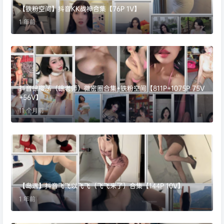
【铁粉空间】抖音KK战神合集【76P 1V】
1 年前
抖音徐樱菡（徐老师）微密圈合集+铁粉空间【811P+1075P 75V
+56V】
11 个月前
【岛遇】抖音飞飞以飞飞（飞飞来了）合集【144P 10V】
1 年前