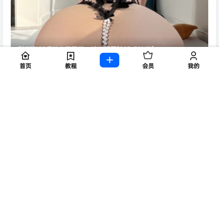
[033]120斤的小王同学 – 珍珠猛图[20P-50MB]
11 个月前
首页
教程
会员
我的
【铁粉空间】抖音鹅鹅（鹅鹅耶）合集【1523P 384V】
1 年前
Copyright © 2026
9527
保留资源解释
网站已稳定运行：
2083
天
23
时
17
分
5
秒
查询 62 次，耗时 0.1063 秒