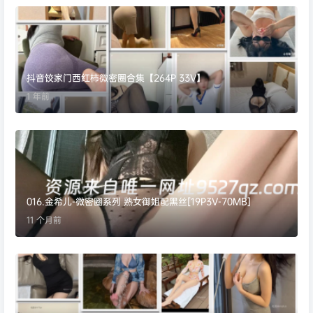
抖音饺家门西红柿微密圈合集【264P 33V】
1 年前
016.金希儿-微密圈系列 熟女御姐配黑丝[19P3V-70MB]
11 个月前