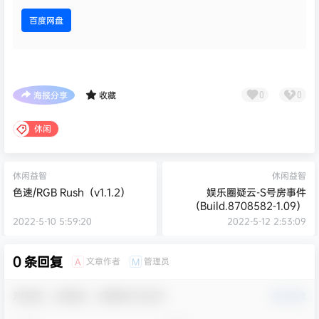
百度网盘
海报分享
收藏
0
0
休闲
休闲益智
休闲益智
色速/RGB Rush（v1.1.2）
娱乐圈疑云-S号房事件
（Build.8708582-1.09）
2022-5-10 5:59:20
2022-5-12 2:53:09
0 条回复
文章作者
管理员
A
M
欢迎您，新朋友，感谢参与互动！
确认修改