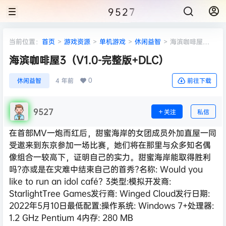
9527
当前位置：
首页
>
游戏资源
>
单机游戏
>
休闲益智
>
海滨咖啡屋
3（V1.0-完整版+DLC）
海滨咖啡屋3（V1.0-完整版+DLC）
0
休闲益智
4 年前
前往下载
9527
关注
私信
在首部MV一炮而红后，甜蜜海岸的女团成员外加直屋一同
受邀来到东京参加一场比赛，她们将在那里与众多知名偶
像组合一较高下，证明自己的实力。甜蜜海岸能取得胜利
吗?亦或是在灾难中结束自己的首秀?名称: Would you
like to run an idol café? 3类型:模拟开发商:
StarlightTree Games发行商: Winged Cloud发行日期:
2022年5月10日最低配置:操作系统: Windows 7+处理器:
1.2 GHz Pentium 4内存: 280 MB