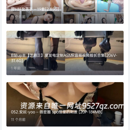
好H好女杀手 – 19套[2.85G]
11 个月前
B站up主【芝恩㱏】爱发电定制ASMR音频视频舰长合集[206V-
31.6G]
1 年前
052.安妮-yoo – 微密圈 spa馆里的刺激 [20P-184MB]
11 个月前