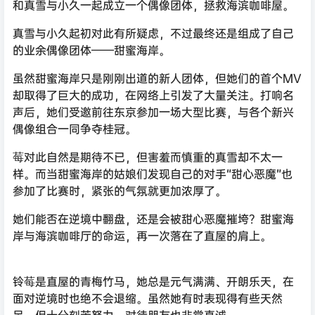
和真雪与小久一起成立一个偶像团体，拯救海滨咖啡屋。
真雪与小久起初对此有所疑虑，不过最终还是组成了自己
的业余偶像团体——甜蜜海岸。
虽然甜蜜海岸只是刚刚出道的新人团体，但她们的首个MV
却取得了巨大的成功，在网络上引发了大量关注。打响名
声后，她们受邀前往东京参加一场大型比赛，与各个新兴
偶像组合一同争夺桂冠。
莓对此自然是期待不已，但害羞而慎重的真雪却不太一
样。而当甜蜜海岸的姑娘们发现自己的对手“甜心恶魔”也
参加了比赛时，紧张的气氛就更加浓厚了。
她们能否在逆境中翻盘，还是会被甜心恶魔摧垮？甜蜜海
岸与海滨咖啡厅的命运，再一次落在了直屋的肩上。
铃莓是直屋的青梅竹马，她总是元气满满、开朗乐天，在
面对逆境时也绝不会退缩。虽然她有时表现得有些天然
呆，但十分刻苦努力，对待朋友也非常真诚。