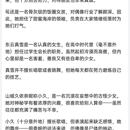
莓还是一名骨灰级的饭圈女孩，对偶像行业了解颇深。因
此，她担任了甜蜜海岸的领袖，负责在大家情绪低落时为
她们打气。
东云真雪是一名认真的女生，在高中时代曾（毫不意外
地）担任过学生会长的职务。虽然起初冷漠而高傲，但内
心里却是一名害羞、善良又有些自卑的少女。
真雪并不擅长唱歌或者跳舞，但她每天都在努力磨练自己
的技艺。
山城久依奈昵称小久，是一名沉浸在妄想中的古怪少女。
她对神秘学有着浓厚的兴趣，很喜欢给别人算命——虽然
往往都充满了痛苦与不幸。
小久（十分意外地）擅长歌唱，但表演起来缺乏感情，她
的舞步——用委婉的说法来讲，仿佛像是尸体的抽动。