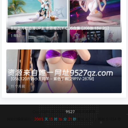
B站百万粉动漫UP主 走路摇ZLY COS合集 [208张 13V 2G]
1 年前
[036]120斤的小王同学 – 紫色丁裤[29P1V-287M]
11 个月前
Copyright © 2026
9527
保留资源解释
网站已稳定运行：
2085
天
13
时
16
分
21
秒
查询 62 次，耗时 0.1134 秒