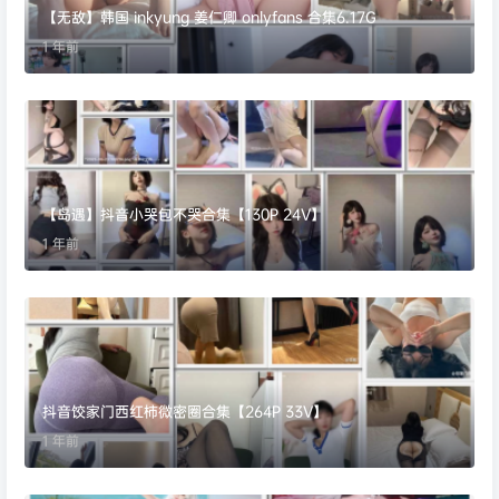
【无敌】韩国 inkyung 姜仁卿 onlyfans 合集6.17G
1 年前
【岛遇】抖音小哭包不哭合集【130P 24V】
1 年前
抖音饺家门西红柿微密圈合集【264P 33V】
1 年前