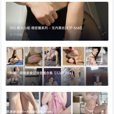
055.陈大小姐-微密圈系列 – 无内黑丝[47P-86M]
11 个月前
抖音小厨娘美食记微密圈合集【326P 96V】
1 年前