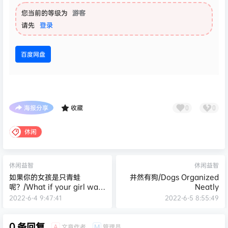
您当前的等级为
游客
请先
登录
百度网盘
海报分享
收藏
0
0
休闲
休闲益智
休闲益智
如果你的女孩是只青蛙
井然有狗/Dogs Organized
呢？/What if your girl was
Neatly
a frog?
2022-6-4 9:47:41
2022-6-5 8:55:49
0 条回复
文章作者
管理员
A
M