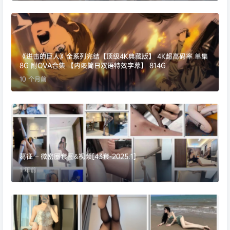
《进击的巨人》全系列完结【顶级4K典藏版】 4K超高码率 单集
8G 附OVA合集 【内嵌简日双语特效字幕】 814G
10 个月前
葛征 – 微密圈套图&视频[43套-2025.1]
1 年前