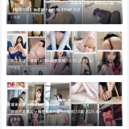
【秘语空间】抖音唐十七合集【194P 3V】
1 年前
布丁大法 – 全套147期&随包视频[55.1G-2025.6]
1 年前
奔跑的晶骡儿 – 微密圈系列套图&视频[33套-2025.4]
1 年前