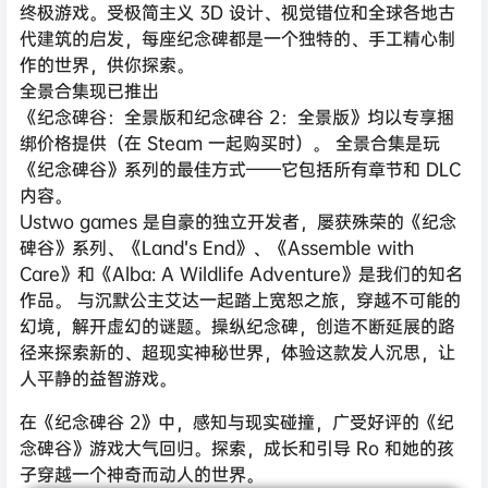
终极游戏。受极简主义 3D 设计、视觉错位和全球各地古
代建筑的启发，每座纪念碑都是一个独特的、手工精心制
作的世界，供你探索。
全景合集现已推出
《纪念碑谷：全景版和纪念碑谷 2：全景版》均以专享捆
绑价格提供（在 Steam 一起购买时）。 全景合集是玩
《纪念碑谷》系列的最佳方式——它包括所有章节和 DLC
内容。
Ustwo games 是自豪的独立开发者，屡获殊荣的《纪念
碑谷》系列、《Land’s End》、《Assemble with
Care》和《Alba: A Wildlife Adventure》是我们的知名
作品。 与沉默公主艾达一起踏上宽恕之旅，穿越不可能的
幻境，解开虚幻的谜题。操纵纪念碑，创造不断延展的路
径来探索新的、超现实神秘世界，体验这款发人沉思，让
人平静的益智游戏。
在《纪念碑谷 2》中，感知与现实碰撞，广受好评的《纪
念碑谷》游戏大气回归。探索，成长和引导 Ro 和她的孩
子穿越一个神奇而动人的世界。