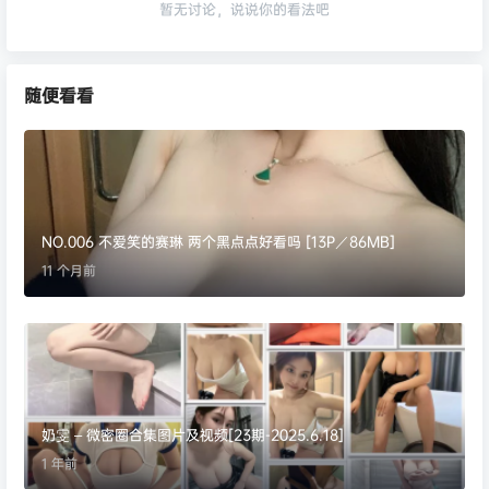
暂无讨论，说说你的看法吧
随便看看
NO.006 不爱笑的赛琳 两个黑点点好看吗 [13P／86MB]
11 个月前
奶雯 – 微密圈合集图片及视频[23期-2025.6.18]
1 年前