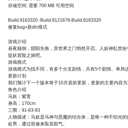
存储空间: 需要 700 MB 可用空间
Build.9163320 -Build.9121678-Build.9163320
修复bug+新dlc模式
游戏介绍
昼夜颠倒，阴阳失衡，异世界之门悄然开启。人妖神乱世纷
捉妖冒险之旅吧。
游戏模式
游戏模式为找不同，有多个分支剧情，共有5个剧情。单局达成
更新计划
我们预计下一个版本将于10月底前更新，更新的主要内容
角色介绍
马妖：紫萱
身高：170cm
三围：91-63-93
人物描述：马妖是马神与恶魔的结合体，是唯一种不怕光的
处男，通过双修来取其阳气。