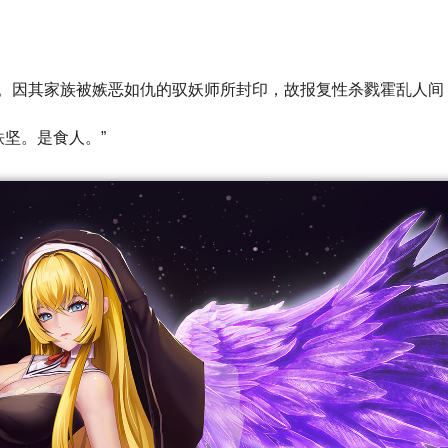
。因其家族被嫉恶如仇的驭妖师所封印，故报复性杀戮霍乱人间
铁坚。是食人。”