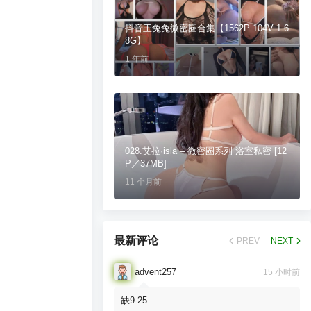
抖音王兔兔微密圈合集【1562P 104V 1.6
8G】
1 年前
028.艾拉·isla – 微密圈系列 浴室私密 [12
P／37MB]
11 个月前
最新评论
PREV
NEXT
advent257
15 小时前
缺9-25