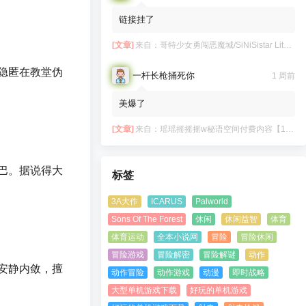
链接挂了
[文章]
来自：
哥特少女勇闯恶魔城/SiNiSistar Lite Version（Build.7793201+DLC+通关档）
隐匿在教堂伪
一杆长枪捅死你
1 周前
美爆了
[文章]
来自：
瑶瑶摇摇摇w秘语空间付费内容【11.06】
巴。据说得大
标签
3A大作
ICARUS
Palworld
Sons Of The Forest
休闲
休闲益智
体育
体育运动
全本小说网
冒险
冒险休闲
冒险游戏
冒险解密
冒险解谜
动作
安静内敛，擅
动作冒险
动作游戏
动漫
即时战略
大型单机游戏下载
好玩的单机游戏