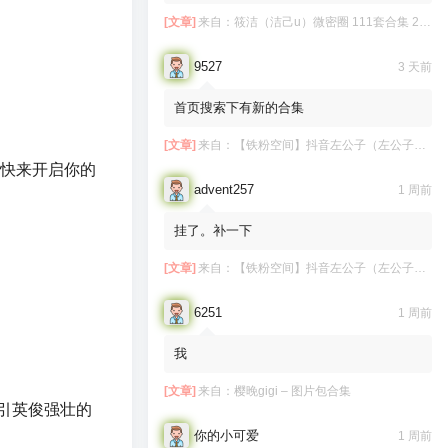
[文章]
来自：
筱洁（洁己u）微密圈 111套合集 20.3G
9527
3 天前
首页搜索下有新的合集
[文章]
来自：
【铁粉空间】抖音左公子（左公子666）合集【2063P 181V】
。快来开启你的
advent257
1 周前
挂了。补一下
[文章]
来自：
【铁粉空间】抖音左公子（左公子666）合集【2063P 181V】
6251
1 周前
我
[文章]
来自：
樱晚gigi – 图片包合集
引英俊强壮的
你的小可爱
1 周前