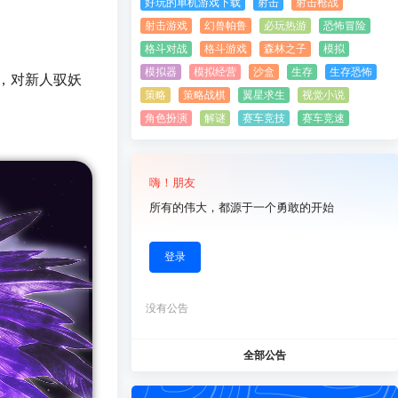
好玩的单机游戏下载
射击
射击枪战
射击游戏
幻兽帕鲁
必玩热游
恐怖冒险
格斗对战
格斗游戏
森林之子
模拟
模拟器
模拟经营
沙盒
生存
生存恐怖
，对新人驭妖
策略
策略战棋
翼星求生
视觉小说
角色扮演
解谜
赛车竞技
赛车竞速
嗨！朋友
所有的伟大，都源于一个勇敢的开始
登录
没有公告
全部公告