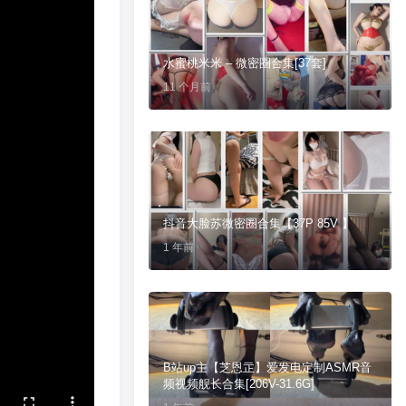
水蜜桃米米 – 微密圈合集[37套]
11 个月前
抖音大脸苏微密圈合集【37P 85V 】
1 年前
B站up主【芝恩㱏】爱发电定制ASMR音
频视频舰长合集[206V-31.6G]