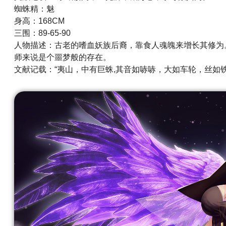
蜘蛛精：魅
身高：168CM
三围：89-65-90
人物描述：古老的嗜血妖族后裔，靠食人魂魄来增长其修为
师来说是个噩梦般的存在。
文献记载：“夷山，中有巨蛛,其音如哧哧，大如车轮，丝如