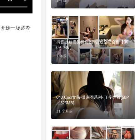
1 年前
，开始一场逐渐
抖音冰糖雪梨微密圈+铁粉空间合集【36
0P 94V】
1 年前
040.Cool文茜-微密圈系列- 丁字内裤[58P
／326MB]
11 个月前