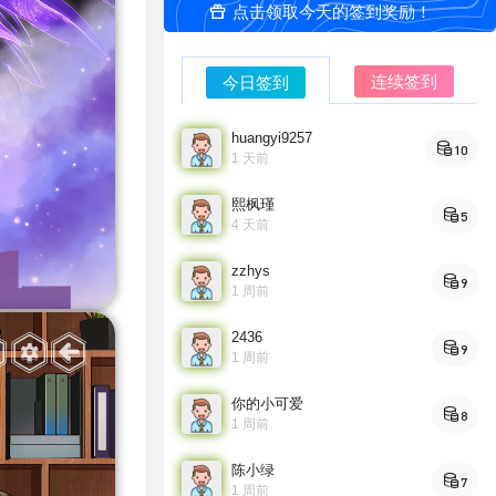
点击领取今天的签到奖励！
连续签到
今日签到
huangyi9257
10
1 天前
熙枫瑾
5
4 天前
zzhys
9
1 周前
2436
9
1 周前
你的小可爱
8
1 周前
陈小绿
7
1 周前