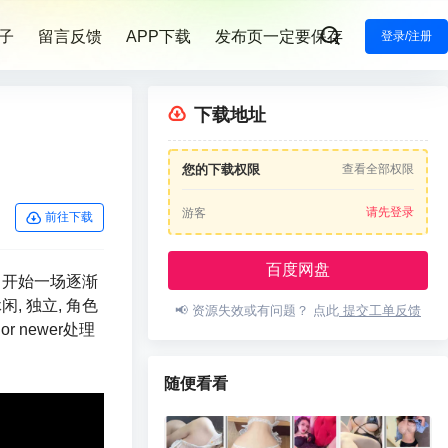
子
留言反馈
APP下载
发布页一定要保存
登录/注册
下载地址
您的下载权限
查看全部权限
请先登录
游客
前往下载
百度网盘
，开始一场逐渐
, 独立, 角色
📢 资源失效或有问题？ 点此
提交工单反馈
or newer处理
随便看看