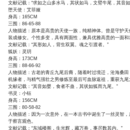
文献记载：“求如之山多水马，其状如马，文臂牛尾，其音如
堕天使：艾菲娅
身高：165CM
三围：86-65-88
人物描述：原本是高贵的天使一族，纯精神体。曾是守护天
装成修女。个性多变，具有两面性，兼具优雅高贵的一面和
文献记载：“其形如人，背生双翼。魂之引渡者。”
狐妖：灵玥
身高：173CM
三围：88-66-92
人物描述：古老的青丘九尾后裔，随着时过境迁，沧海桑田
机缘者，与精气强壮之男修炼至最后可血脉返祖，重获九尾
文献记载：“其音如婴，食者不蛊，其状如狐而九尾。”
书灵：小钰
身高：156CM
三围：80-58-82
人物描述：因为一次意外，在一本古书中诞生了一丝灵智，
于察言观色。
文献记载：“东域楼阁，生光辉，藏万卷，事尽数其内。”