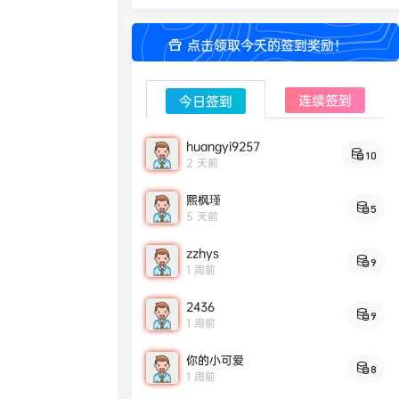
点击领取今天的签到奖励！
连续签到
今日签到
huangyi9257
10
2 天前
熙枫瑾
5
5 天前
zzhys
9
1 周前
2436
9
1 周前
你的小可爱
8
1 周前