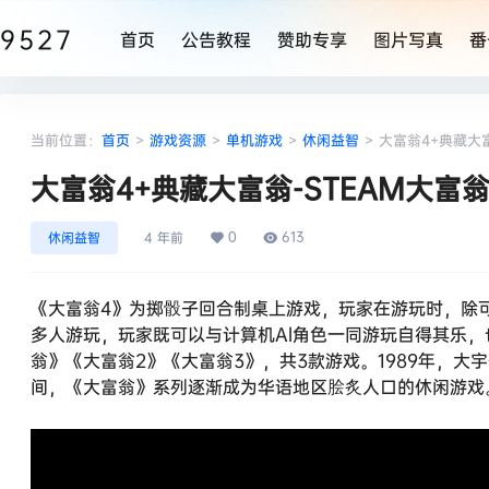
9527
首页
公告教程
赞助专享
图片写真
番
当前位置：
首页
>
游戏资源
>
单机游戏
>
休闲益智
>
大富翁4+典藏大富
大富翁4+典藏大富翁-STEAM大富
0
613
休闲益智
4 年前
《大富翁4》为掷骰子回合制桌上游戏，玩家在游玩时，除
多人游玩，玩家既可以与计算机Al角色一同游玩自得其乐
翁》《大富翁2》《大富翁3》，共3款游戏。1989年，
间，《大富翁》系列逐渐成为华语地区脍炙人口的休闲游戏。名称: