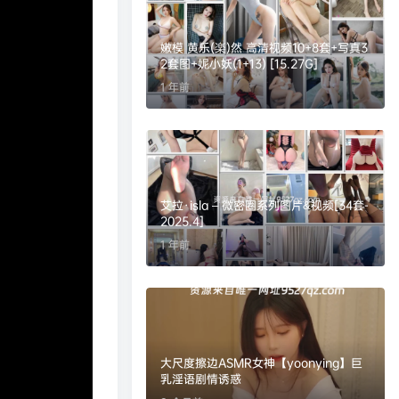
嫩模 黄乐(楽)然 高清视频10+8套+写真3
2套图+妮小妖(1+13) [15.27G]
1 年前
艾拉·isla – 微密圈系列图片&视频[34套-
2025.4]
1 年前
大尺度擦边ASMR女神【yoonying】巨
乳淫语剧情诱惑