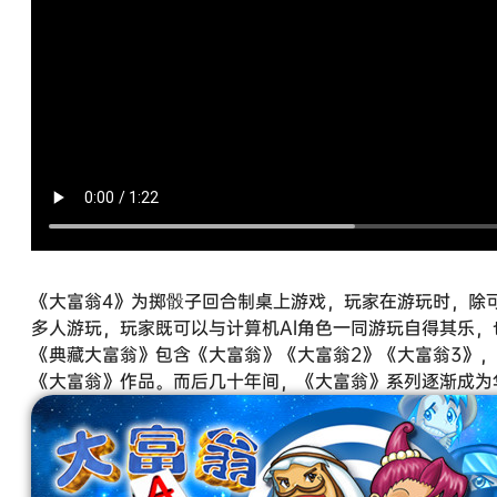
《大富翁4》为掷骰子回合制桌上游戏，玩家在游玩时，除
多人游玩，玩家既可以与计算机Al角色一同游玩自得其乐，
《典藏大富翁》包含《大富翁》《大富翁2》《大富翁3》，
《大富翁》作品。而后几十年间，《大富翁》系列逐渐成为