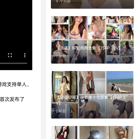
9 个月前
【岛遇】抖音肉肉合集【154P 79V】
1 年前
游戏支持单人、
【秘语空间】抖音唐十七合集【194P 3
，首次发布了
V】
1 年前