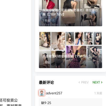
抖音可爱珊（可爱珊秘密基地）微密圈合
集【218P 58V】
1 年前
抖音敏雪耶微密圈合集【95P 36V】
1 年前
最新评论
PREV
NEXT
advent257
1 天前
还可投资公
缺9-25
起，面对面来