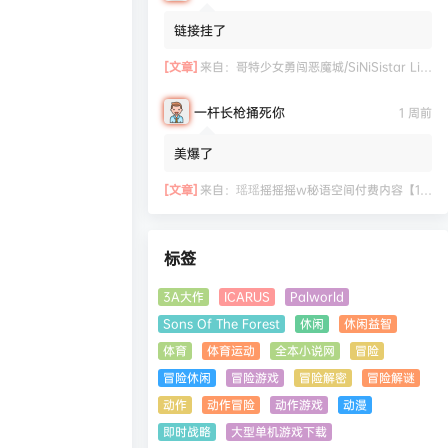
链接挂了
[文章]
来自：
哥特少女勇闯恶魔城/SiNiSistar Lite Version（Build.7793201+DLC+通关档）
一杆长枪捅死你
1 周前
美爆了
[文章]
来自：
瑶瑶摇摇摇w秘语空间付费内容【11.06】
标签
3A大作
ICARUS
Palworld
Sons Of The Forest
休闲
休闲益智
体育
体育运动
全本小说网
冒险
冒险休闲
冒险游戏
冒险解密
冒险解谜
动作
动作冒险
动作游戏
动漫
即时战略
大型单机游戏下载