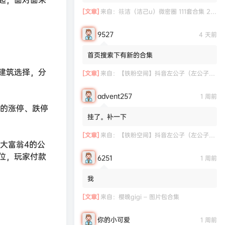
[文章]
来自：
筱洁（洁己u）微密圈 111套合集 20.3G
9527
4 天前
首页搜索下有新的合集
建筑选择，分
[文章]
来自：
【铁粉空间】抖音左公子（左公子666）合集【2063P 181V】
advent257
1 周前
有的涨停、跌停
挂了。补一下
[文章]
来自：
【铁粉空间】抖音左公子（左公子666）合集【2063P 181V】
大富翁4的公
位，玩家付款
6251
1 周前
我
[文章]
来自：
樱晚gigi – 图片包合集
你的小可爱
1 周前