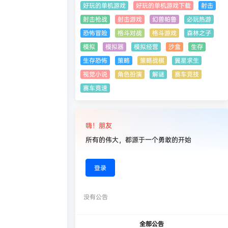
好玩的单机游戏
好玩的单机游戏下载
射击
射击枪战
射击游戏
幻兽帕鲁
必玩热游
恐怖冒险
格斗对战
格斗游戏
森林之子
模拟
模拟器
模拟经营
沙盒
生存
生存恐怖
策略
策略战棋
翼星求生
视觉小说
角色扮演
解谜
赛车竞技
赛车竞速
嗨！朋友
所有的伟大，都源于一个勇敢的开始
登录
没有公告
全部公告