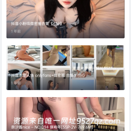
抖音小粉哦微密圈合集【63P】
1 年前
抖音木里人鱼 onlyfans+微密圈 合集3.88G
1 年前
奈汐酱nice – NO.094 旗袍年[55P-2V-769.6M]