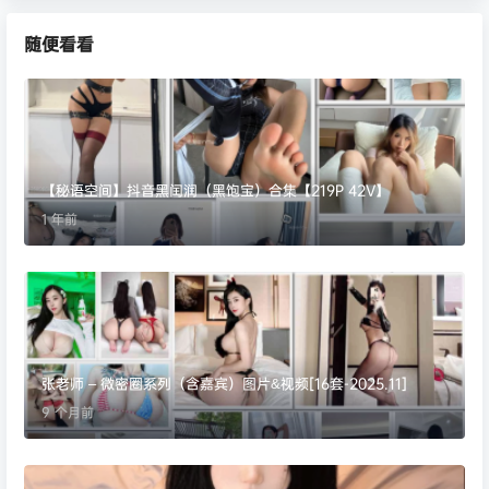
随便看看
【秘语空间】抖音黑闰润（黑饱宝）合集【219P 42V】
1 年前
张老师 – 微密圈系列（含嘉宾）图片&视频[16套-2025.11]
9 个月前