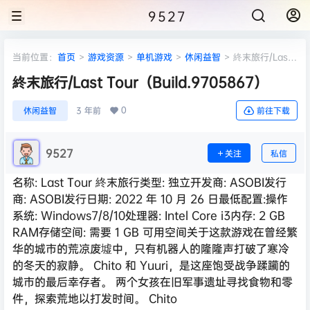
9527
当前位置：
首页
>
游戏资源
>
单机游戏
>
休闲益智
>
終末旅行/Last
Tour（Build.9705867）
終末旅行/Last Tour（Build.9705867）
0
休闲益智
3 年前
前往下载
9527
关注
私信
名称: Last Tour 終末旅行类型: 独立开发商: ASOBI发行
商: ASOBI发行日期: 2022 年 10 月 26 日最低配置:操作
系统: Windows7/8/10处理器: Intel Core i3内存: 2 GB
RAM存储空间: 需要 1 GB 可用空间关于这款游戏在曾经繁
华的城市的荒凉废墟中，只有机器人的隆隆声打破了寒冷
的冬天的寂静。 Chito 和 Yuuri，是这座饱受战争蹂躏的
城市的最后幸存者。 两个女孩在旧军事遗址寻找食物和零
件，探索荒地以打发时间。 Chito