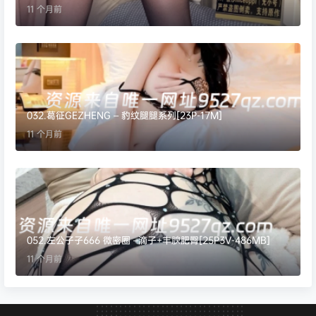
11 个月前
032.葛征GEZHENG – 豹纹腿腿系列[23P-17M]
11 个月前
052.左公子子666 微密圈 –滴子+丰腴肥臀[25P3V-486MB]
11 个月前