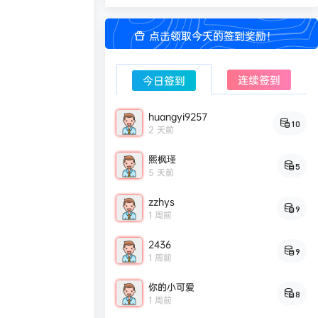
点击领取今天的签到奖励！
连续签到
今日签到
huangyi9257
10
2 天前
熙枫瑾
5
5 天前
zzhys
9
1 周前
2436
9
1 周前
你的小可爱
8
1 周前