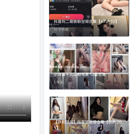
抖音刘二萌铁粉空间合集【671P 1V】
11 个月前
小耳酱千元定制写真 12套合集
1 年前
【铁粉空间】抖音牙齿怪合集【80P 20
V】