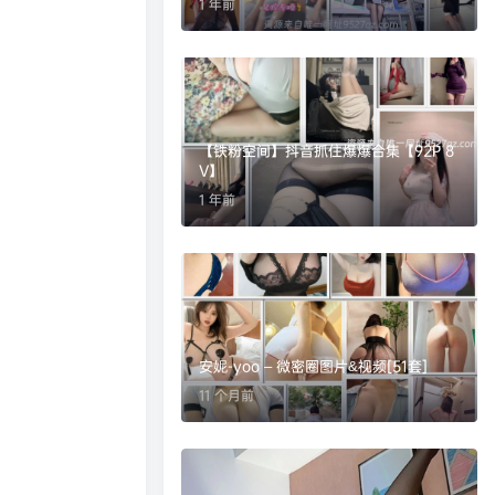
1 年前
【铁粉空间】抖音抓住爆爆合集【92P 8
V】
1 年前
安妮-yoo – 微密圈图片&视频[51套]
11 个月前