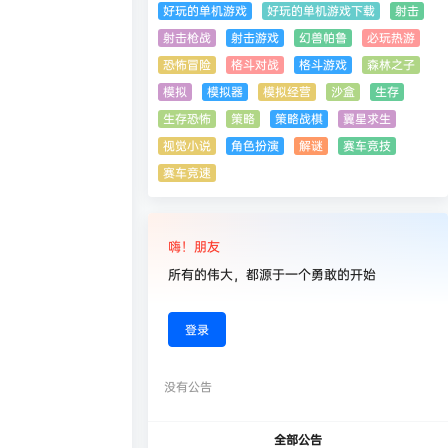
好玩的单机游戏
好玩的单机游戏下载
射击
射击枪战
射击游戏
幻兽帕鲁
必玩热游
恐怖冒险
格斗对战
格斗游戏
森林之子
模拟
模拟器
模拟经营
沙盒
生存
生存恐怖
策略
策略战棋
翼星求生
视觉小说
角色扮演
解谜
赛车竞技
赛车竞速
嗨！朋友
所有的伟大，都源于一个勇敢的开始
登录
没有公告
全部公告