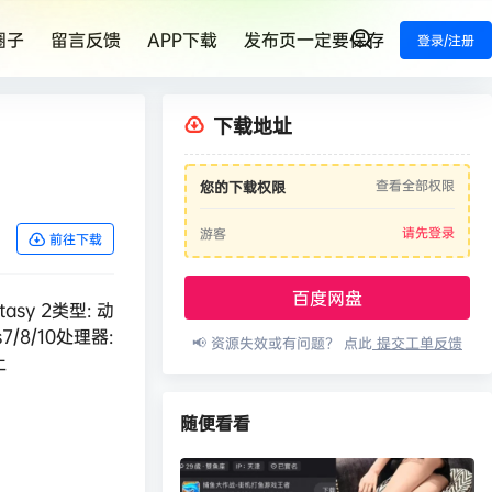
圈子
留言反馈
APP下载
发布页一定要保存
登录/注册
下载地址
查看全部权限
您的下载权限
请先登录
游客
前往下载
百度网盘
y 2类型: 动
7/8/10处理器:
📢 资源失效或有问题？ 点此
提交工单反馈
上
随便看看