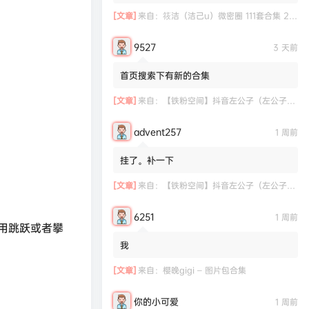
[文章]
来自：
筱洁（洁己u）微密圈 111套合集 20.3G
9527
3 天前
首页搜索下有新的合集
[文章]
来自：
【铁粉空间】抖音左公子（左公子666）合集【2063P 181V】
advent257
1 周前
挂了。补一下
[文章]
来自：
【铁粉空间】抖音左公子（左公子666）合集【2063P 181V】
6251
1 周前
用跳跃或者攀
我
[文章]
来自：
樱晚gigi – 图片包合集
你的小可爱
1 周前