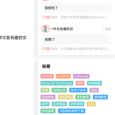
链接挂了
[文章]
来自：
哥特少女勇闯恶魔城/SiNiSistar Lite Version（Build.7793201+DLC+通关档）
一杆长枪捅死你
1 周前
群可爱有趣的女
美爆了
[文章]
来自：
瑶瑶摇摇摇w秘语空间付费内容【11.06】
标签
3A大作
ICARUS
Palworld
Sons Of The Forest
休闲
休闲益智
体育
体育运动
全本小说网
冒险
冒险休闲
冒险游戏
冒险解密
冒险解谜
动作
动作冒险
动作游戏
动漫
即时战略
大型单机游戏下载