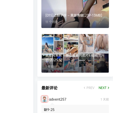
[015]乙醇子呀 – 黑丝秀腿[23P-13MB]
11 个月前
就是阿朱啊 – 微密圈系列图片&视频[109
套-2025.5]
1 年前
最新评论
PREV
NEXT
advent257
1 天前
缺9-25