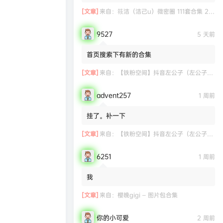
[文章]
来自：
筱洁（洁己u）微密圈 111套合集 20.3G
9527
5 天前
首页搜索下有新的合集
[文章]
来自：
【铁粉空间】抖音左公子（左公子666）合集【2063P 181V】
advent257
1 周前
挂了。补一下
[文章]
来自：
【铁粉空间】抖音左公子（左公子666）合集【2063P 181V】
6251
1 周前
我
[文章]
来自：
樱晚gigi – 图片包合集
你的小可爱
2 周前