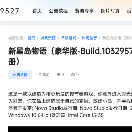
9527
首页
公告教程
赞助专享
图片写真
番
当前位置：
首页
>
游戏资源
>
单机游戏
>
休闲益智
>
新星岛物语（豪华版-
新星岛物语（豪华版-Build.103295
册）
0
1k
休闲益智
3 年前
这是一款以建造为核心玩法的慢节奏游戏。你意外进入时光
为好友。你在岛上建造属于自己的家园、改建小岛，并寻找回到现实
体验开发商: Nova Studio发行商: Nova Studio发行日
Windows 10 64-bit处理器: Intel Core i5-35