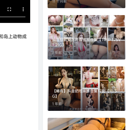
11 个月前
和岛上动物成
抖音软软爱吃肉微密圈合集【749P 175V
1.21G】
1 年前
【稀有】抖音奶瑶妹妹合集17套【10.5
G】
1 年前