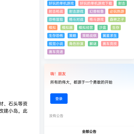
好玩的单机游戏
好玩的单机游戏下载
射击
射击枪战
射击游戏
幻兽帕鲁
必玩热游
恐怖冒险
格斗对战
格斗游戏
森林之子
模拟
模拟器
模拟经营
沙盒
生存
生存恐怖
策略
策略战棋
翼星求生
视觉小说
角色扮演
解谜
赛车竞技
赛车竞速
嗨！朋友
所有的伟大，都源于一个勇敢的开始
登录
材、石头等资
改建小岛。此
没有公告
全部公告