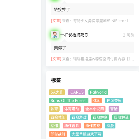
链接挂了
[文章]
来自：
哥特少女勇闯恶魔城/SiNiSistar Lite Version（Build.7793201+DLC+通关档）
一杆长枪捅死你
2 周前
美爆了
[文章]
来自：
瑶瑶摇摇摇w秘语空间付费内容【11.06】
标签
3A大作
ICARUS
Palworld
Sons Of The Forest
休闲
休闲益智
体育
体育运动
全本小说网
冒险
冒险休闲
冒险游戏
冒险解密
冒险解谜
动作
动作冒险
动作游戏
动漫
即时战略
大型单机游戏下载