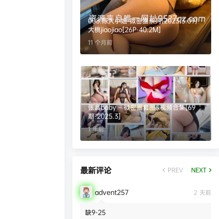
008.陈大小姐-微密圈系列(2023.3.09)
大桃jiaojiao[26P-40.2M]
11 个月前
张鑫baby – 微密圈套图&视频合集[69
期-2025.3]
1 年前
最新评论
PREV
NEXT
advent257
2 天前
缺9-25