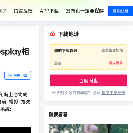
圈子
留言反馈
APP下载
发布页一定要保存
登录/注册
下载地址
splay相
查看全部权限
您的下载权限
请先登录
游客
前往下载
百度网盘
📢 资源失效或有问题？ 点此
提交工单反馈
和岛上动物成
, 模拟, 抢先
作系统:
随便看看