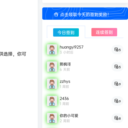
点击领取今天的签到奖励！
连续签到
今日签到
huangyi9257
5
3 小时后
供选择，你可
熙枫瑾
5
6 天前
zzhys
9
1 周前
2436
9
1 周前
你的小可爱
8
2 周前