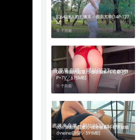
[064]迷人的五姨太 – 极品尤物[14P-127
M]
11 个月前
020.奔跑的晶骡儿-微密圈系列 红裙 [51
P+7V／675MB]
11 个月前
026.奔跑的晶骡儿-微密圈系列 红色蝴蝶
小neinei[85P／391MB]