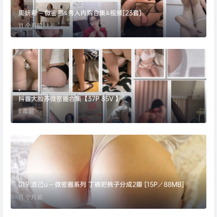
周妍希 – 微密圈&秀人内购合集&视频[23套]
11 个月前
抖音大脸苏微密圈合集【37P 85V 】
1 年前
019.洁己u – 微密圈系列 丁裤把桃子分成2瓣 [15P／88MB]
11 个月前