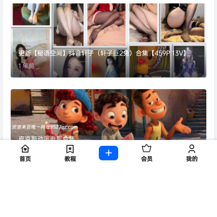
更新【秘语空间】抖音轩子（轩子巨2兔）合集【459P 13V】
1 年前
皮克斯动画电影合集
8 个月前
首页
教程
会员
我的