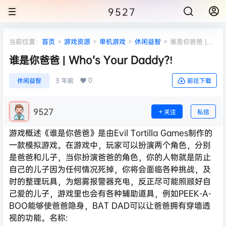
9527
当前位置：
首页
>
游戏资源
>
单机游戏
>
休闲益智
>
谁是你爸爸 |
Who’s Your Daddy?!
谁是你爸爸 | Who’s Your Daddy?!
0
休闲益智
3 年前
前往下载
9527
关注
私信
游戏概述《谁是你爸爸》是由Evil Tortilla Games制作的
一款模拟游戏。在游戏中，玩家可以扮演两个角色，分别
是爸爸和儿子，当你扮演爸爸的角色，你的人物就是防止
自己的儿子因为任何情况死掉，你将会面临各种挑战，及
时的整理玩具，为烟雾报警器充电，反正尽可能照顾好自
己爱的儿子，游戏里也会有各种辅助道具，例如PEEK-A-
BOO能够使爸爸隐身，BAT DAD可以让爸爸拥有穿墙透
视的功能。名称: