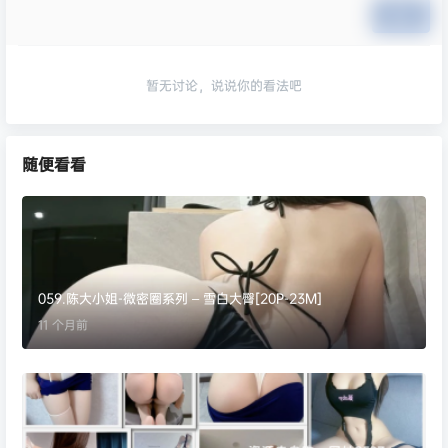
提交
暂无讨论，说说你的看法吧
随便看看
059.陈大小姐-微密圈系列 – 雪白大臀[20P-23M]
11 个月前