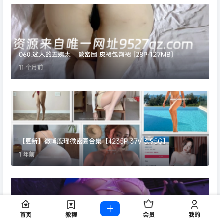
060.迷人的五姨太 – 微密圈 皮裙包臀裙 [28P-127MB]
11 个月前
【更新】微博鹿瑶微密圈合集【4235P 37V 3.95G】
1 年前
首页
教程
会员
我的