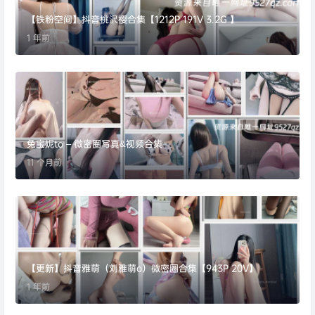
【铁粉空间】抖音桃沢樱合集【1212P 191V 3.2G 】
1 年前
兔宝妮to – 微密圈写真&视频合集
11 个月前
【更新】抖音雅萌（刘雅萌o）微密圈合集【943P 20V】
1 年前