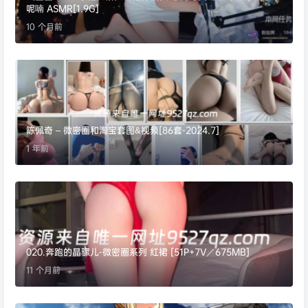
呢喃 ASMR[1.9G]
10 个月前
陈佩奇 – 微密圈和淘宝套图&视频[86套-2024.7]
1 年前
020.奔跑的晶骡儿-微密圈系列 红裙 [51P+7V／675MB]
11 个月前