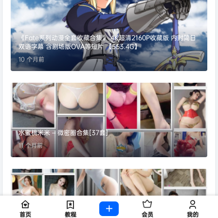
《Fate系列动漫全套收藏合集》 4K超清2160P收藏版 内封简日
双语字幕 含剧场版OVA等短片 【553.4G】
10 个月前
水蜜桃米米 – 微密圈合集[37套]
11 个月前
嫩模 黄乐(楽)然 高清视频10+8套+写真32套图+妮小妖(1+13) [1
首页
教程
会员
我的