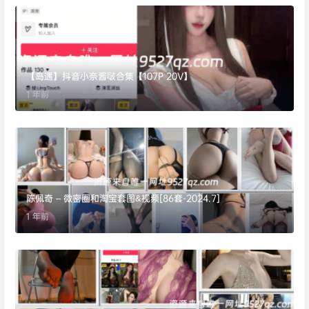
【岛遇】抖音小奈酱啵合集【107P 20V】
1 年前
陈佩奇 – 微密圈和淘宝套图&视频[86套-2024.7]
1 年前