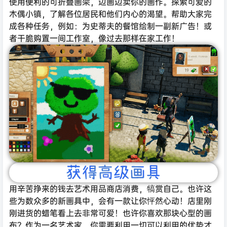
使用便利的可折叠画架，边画边卖你的画作。探索可爱的
木偶小镇，了解各位居民和他们内心的渴望。帮助大家完
成各种任务，例如：为史蒂夫的餐馆绘制一副新广告！或
者干脆购置一间工作室，像过去那样在家工作！
用辛苦挣来的钱去艺术用品商店消费，犒赏自己。也许这
些为数众多的新画具中，会有一款让你怦然心动！店里刚
刚进货的蜡笔看上去非常可爱！也许你喜欢那块心型的画
布？作为一名艺术家，你需要利用一切可以利用的优势才