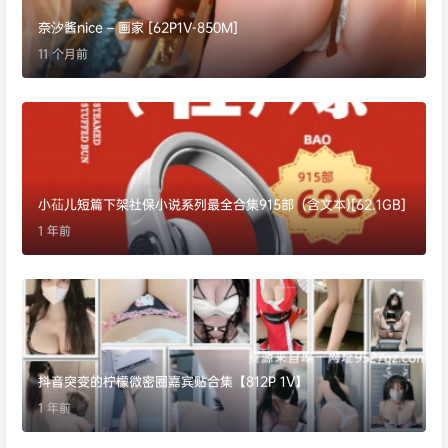
奈汐酱nice – 画家 [62P1V-850M]
11 个月前
小苮儿短篇下架社保小说系列最全合集915部（含文本)[62.1GB]
1 年前
抖音突变的柠檬微密圈嘉宾贴合集【812P 1V】
1 年前