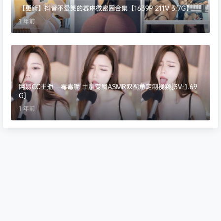
【更新】抖音不爱笑的赛琳微密圈合集【1639P 211V 3.7G】
1 年前
网易CC主播 – 毒毒呢 土豪专属ASMR双视角定制视频[3V-1.69
G]
1 年前