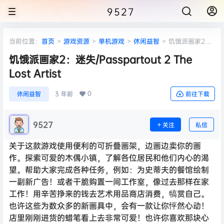
9527
当前位置：
首页
>
游戏资源
>
单机游戏
>
休闲益智
>
饥饿派画家2：
迷失/Passpartout 2 The Lost Artist
饥饿派画家2：迷失/Passpartout 2 The
Lost Artist
0
休闲益智
3 年前
前往下载
9527
关注
私信
关于这款游戏使用便利的可折叠画架，边画边卖你的画
作。探索可爱的木偶小镇，了解各位居民和他们内心的渴
望。帮助大家完成各种任务，例如：为史蒂夫的餐馆绘制
一副新广告！或者干脆购置一间工作室，像过去那样在家
工作！用辛苦挣来的钱去艺术用品商店消费，犒赏自己。
也许这些为数众多的新画具中，会有一款让你怦然心动！
店里刚刚进货的蜡笔看上去非常可爱！也许你喜欢那块心