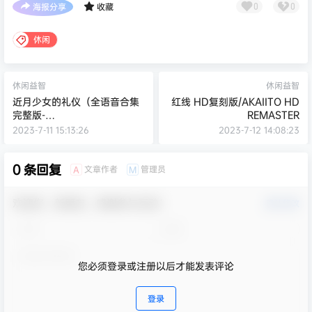
海报分享
收藏
0
0
休闲
休闲益智
休闲益智
近月少女的礼仪（全语音合集
红线 HD复刻版/AKAIITO HD
完整版-
REMASTER
Build.8958262+DLC）
2023-7-11 15:13:26
2023-7-12 14:08:23
0 条回复
文章作者
管理员
A
M
欢迎您，新朋友，感谢参与互动！
确认修改
您必须登录或注册以后才能发表评论
登录