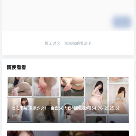
提交
暂无讨论，说说你的看法吧
随便看看
迷之呆梨(发条少女) – 全套68大套&随包视频[34.9G-2025.6]
1 年前