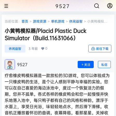
9527
当前位置：
首页
>
游戏资源
>
单机游戏
>
休闲益智
>
小黄鸭模拟
器/Placid Plastic Duck Simulator（Build.11631066）
小黄鸭模拟器/Placid Plastic Duck
Simulator（Build.11631066）
0
休闲益智
3 年前
前往下载
9527
关注
私信
疗愈橡皮鸭模拟器是一款放松的3D游戏，您可以体验成为
一只橡皮鸭的生活，是个让人感到平静与幸福的实验。您
可以在自己喜爱的海边泳池中，度过一个恢复活力的假
期。您并不孤单。各式各样的橡皮鸭会和您一起慢慢并快
乐地落入池中，每只鸭子都有自己的风格和神韵。漂浮于
水面上，享受日光浴，喙轻轻地点水，然后滑下滑梯。收
音机正播放着怀旧的曲调。夜幕降临。看那星星。关掉收