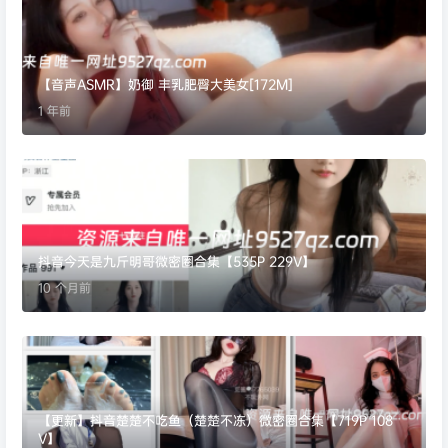
【音声ASMR】奶御 丰乳肥臀大美女[172M]
1 年前
抖音今天是九斤明哥微密圈合集【535P 229V】
10 个月前
【更新】抖音楚楚不吃鱼（楚楚不冻）微密圈合集【719P 108
V】