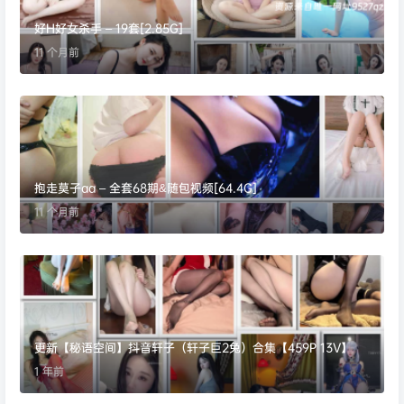
好H好女杀手 – 19套[2.85G]
11 个月前
抱走莫子aa – 全套68期&随包视频[64.4G]
11 个月前
更新【秘语空间】抖音轩子（轩子巨2兔）合集【459P 13V】
1 年前