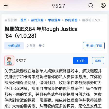
9527
当前位置：
首页
>
游戏资源
>
单机游戏
>
休闲益智
>
粗暴的正义84
年/Rough Justice ’84（v1.0.28）
粗暴的正义84 年/Rough Justice
’84（v1.0.28）
0
休闲益智
2 年前
前往下载
9527
关注
私信
关于这款游戏在这款单人桌游式策略游戏中，解决谜题并
使用骰子和卡牌来成功经营你的私人安保事务所。在你的
探员处理保全问题、追缉逃犯、收回案件等各类事务时为
他们出谋划策。雇用自由探员协助你完成案件！每个案件
都有不同的要求，并且有各式各样的探员可供选择，为案
件找到合适的探员非常重要。完成待处理案件并获得奖励
来扩大你的勤务表，从而吸纳更多的探员。无论是安保工