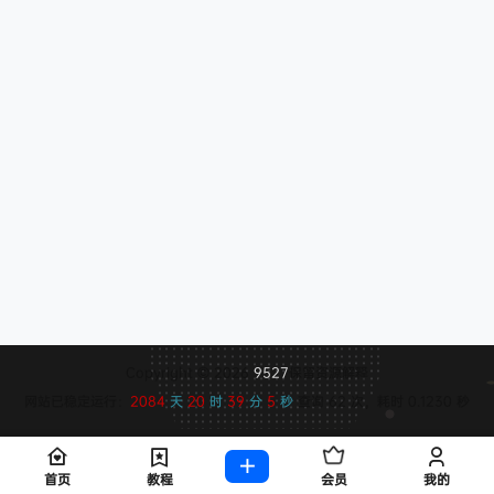
Copyright © 2026
9527
保留资源解释
网站已稳定运行：
2084
天
20
时
39
分
6
秒
查询 62 次，耗时 0.1230 秒
首页
教程
会员
我的