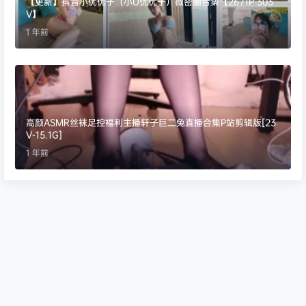
【更新】抖音小优优子（小U优优子）微密圈合集【2671P 303
V】
1 年前
高颜ASMR丝袜足控福利主播轩子巨二兔直播合集P站剪辑版[23
V-15.1G]
1 年前