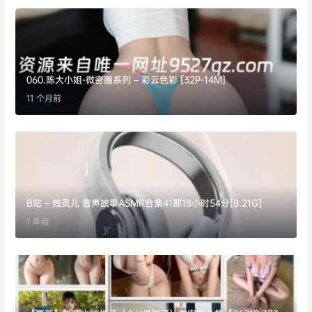
060.陈大小姐-微密圈系列 – 彩云色彩 [32P-14M]
11 个月前
B站 – 烛灵儿 音声故事ASMR合集41部18小时54分[8.21G]
1 年前