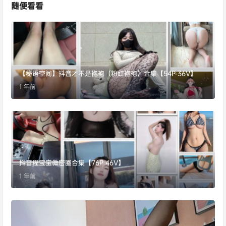
随便看看
【秘语空间】抖音才不是袍袍（粉红袍袍）合集【54P 36V】
1 年前
抖音程宝宝微密圈合集【76P 46V】
1 年前