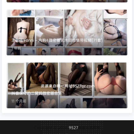
王馨瑶Yanni – 内购&微密圈无水印合集带视频[71套]
1 年前
抖音保守的二舅妈微密圈合集
11 个月前
Copyright © 2026
9527
保留资源解释