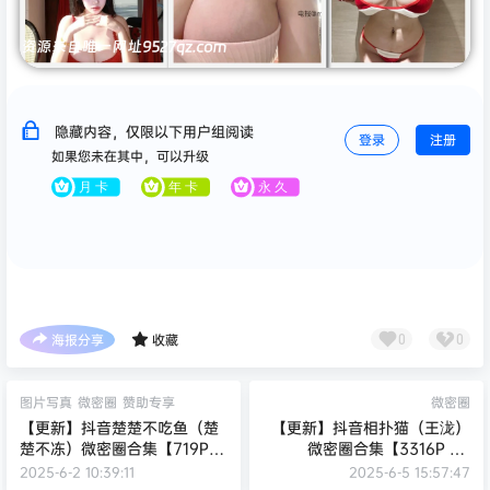
隐藏内容，仅限以下用户组阅读
登录
注册
如果您未在其中，可以升级
海报分享
收藏
0
0
图片写真
微密圈
赞助专享
微密圈
【更新】抖音楚楚不吃鱼（楚
【更新】抖音相扑猫（王泷）
楚不冻）微密圈合集【719P
微密圈合集【3316P 4V
108V】
1.78G】
2025-6-2 10:39:11
2025-6-5 15:57:47