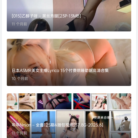
[015]乙醇子呀 – 黑丝秀腿[23P-13MB]
11 个月前
日本ASMR美女主播Lyrica 15个付费哄睡助眠高清合集
10 个月前
年年Nnian – 全套125期&随包视频[37.8G-2025.6]
11 个月前