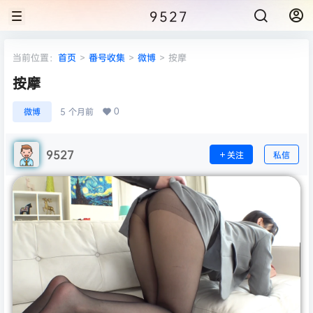
9527
当前位置：
首页
>
番号收集
>
微博
>
按摩
按摩
0
微博
5 个月前
9527
关注
私信