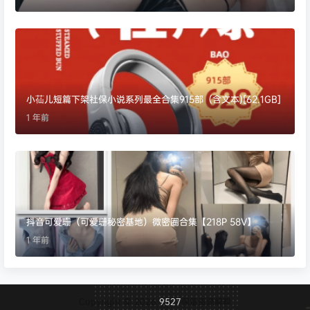
小苮儿短篇下架社保小说系列最全合集915部（含文本)[62.1GB]
1 年前
抖音可爱珊（可爱珊秘密基地）微密圈合集【218P 58V】
1 年前
Copyright © 2026
9527
保留资源解释