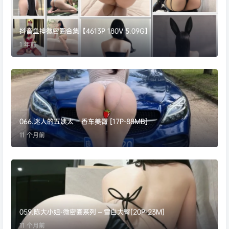
抖音鱼神微密圈合集【4613P 180V 5.09G】
1 年前
066.迷人的五姨太 – 香车美臀 [17P-88MB]
11 个月前
059.陈大小姐-微密圈系列 – 雪白大臀[20P-23M]
11 个月前