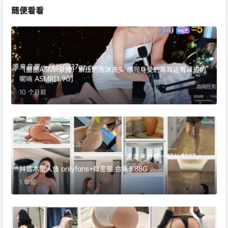
随便看看
（圈圈ASMR录播）解压的泡沫洗头 感同身受的采耳还有耳边的
呢喃 ASMR[1.9G]
10 个月前
抖音木里人鱼 onlyfans+微密圈 合集3.88G
1 年前