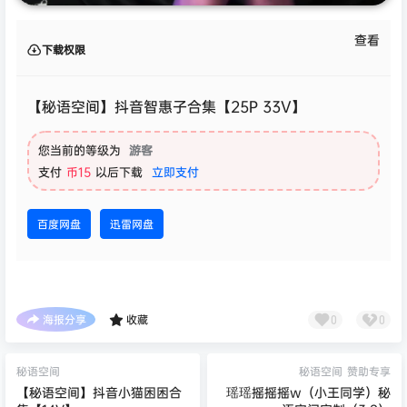
查看
下载权限
【秘语空间】抖音智惠子合集【25P 33V】
您当前的等级为
游客
支付
币15
以后下载
立即支付
百度网盘
迅雷网盘
海报分享
收藏
0
0
秘语空间
秘语空间
赞助专享
【秘语空间】抖音小猫困困合
瑶瑶摇摇摇w（小王同学）秘