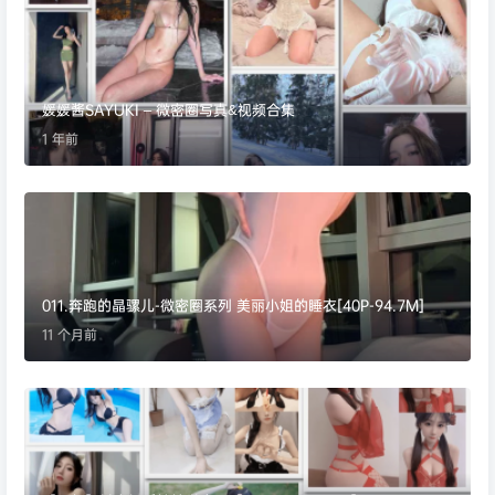
媛媛酱SAYUKI – 微密圈写真&视频合集
1 年前
011.奔跑的晶骡儿-微密圈系列 美丽小姐的睡衣[40P-94.7M]
11 个月前