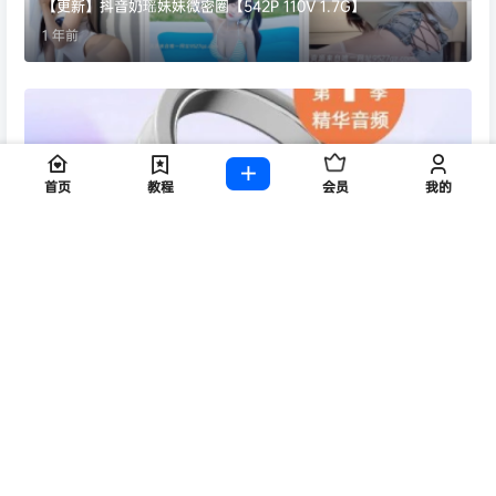
【更新】抖音奶瑶妹妹微密圈【542P 110V 1.7G】
1 年前
首页
教程
会员
我的
步非烟工作室第一季200部音频音声、小说精品合集[13.4G]
1 年前
抖音奔跑的晶骡儿微密圈嘉宾贴合集【2600P 203V 4.55G】
1 年前