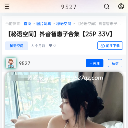
9527
当前位置：
首页
>
图片写真
>
秘语空间
>
【秘语空间】抖音智惠子合
集【25P 33V】
【秘语空间】抖音智惠子合集【25P 33V】
0
秘语空间
6 个月前
前往下载
9527
关注
私信