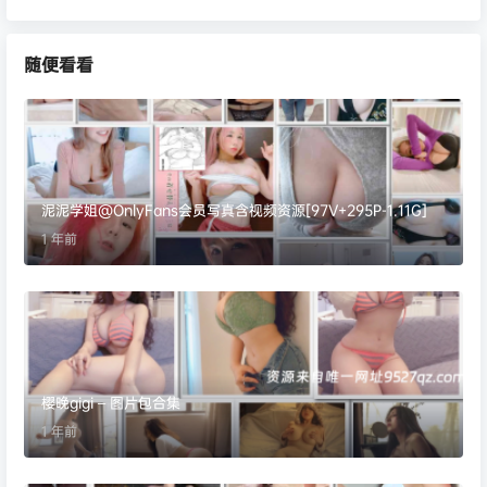
随便看看
泥泥学姐@OnlyFans会员写真含视频资源[97V+295P-1.11G]
1 年前
樱晚gigi – 图片包合集
1 年前