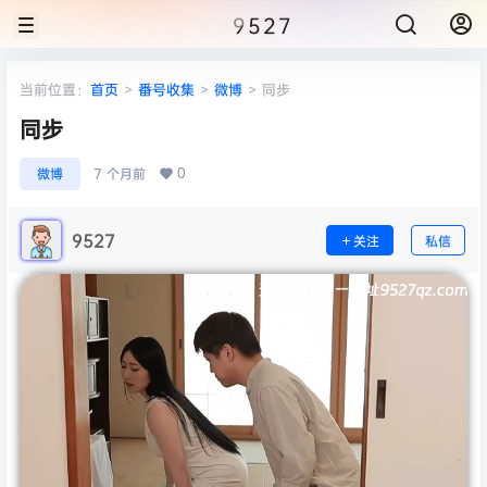
9527
当前位置：
首页
>
番号收集
>
微博
>
同步
同步
0
微博
7 个月前
9527
关注
私信