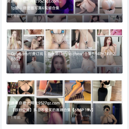
1p狼 – 微密圈写真&视频合集
1 年前
OnlyFans付费订阅 – 周甄娜(Jenna chew)合集[194P+74V-2.
88G]
1 年前
【铁粉空间】抖音不爱笑的赛琳合集【603P 19V】
1 年前