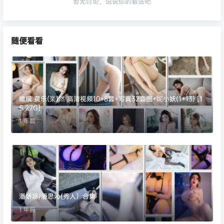
暂无讨论，说说你的看法吧
随便看看
嫩模 黄乐(楽)然 高清视频10+8套+写真32套图+妮小妖(1+13) [1
5.27G]
1 年前
潘娇娇/潘思沁(秀人）合集
1 年前