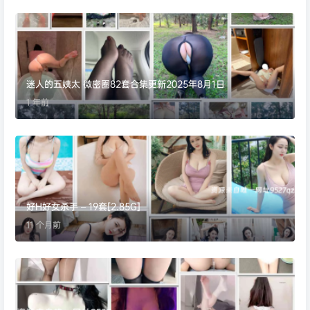
迷人的五姨太 微密圈82套合集更新2025年8月1日
1 年前
好H好女杀手 – 19套[2.85G]
11 个月前